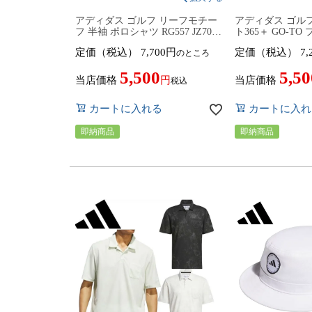
アディダス ゴルフ リーフモチー
アディダス ゴル
フ 半袖 ポロシャツ RG557 JZ7001
ト365＋ GO-T
／KB5594 トップス ゴルフウェア
ャツ メンズ RO626
定価（税込）
7,700
定価（税込）
7,
のところ
2026年春夏モデル adidas golf 春夏
KF0109／KF011
ウェア
ス ゴルフウェア 
5,500
5,50
ル adidas gol
当店価格
当店価格
税込
ラーフィット
カートに入れる
カートに入れ
即納商品
即納商品