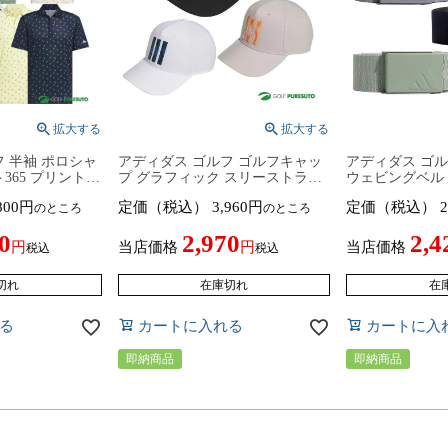
 半袖 ポロシャ
アディダス ゴルフ ゴルフキャッ
アディダス ゴ
365 プリントメ
プ グラフィック スリーストライ
ウェビングベルト
65 JF4908／
プス メンズ VC407 JZ0443／
IP0317／IQ2909
800
定価（税込）
3,960
定価（税込）
2
のところ
のところ
JN8275／JF9002
JZ0444／JZ0445 ヘッドウェア 帽
トップス ゴルフ
プス ゴルフウェア
子 ゴルフウェア 2026年春夏モデ
夏モデル adidas
0
2,970
2,4
idas golf 春夏
ル adidas golf
シンプルデザイ
当店価格
当店価格
税込
税込
切れ
在庫切れ
在
る
カートに入れる
カートに入
即納商品
即納商品