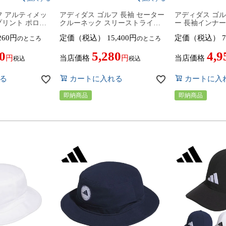
フ アルティメッ
アディダス ゴルフ 長袖 セーター
アディダス ゴ
O プリント ポロシ
クルーネック スリーストライプ
ー 長袖インナー
 KF0108／
ス ニット チェック柄 メンズ
KA179 JZ43
260
定価（税込）
15,400
定価（税込）
7
のところ
のところ
1／KF0112 トップ
JTY60 IM6425／IM6424／IM6427
ェア 2026年春夏モデ
2026年春夏モデ
トップス ゴルフウェア 2024年秋
春夏ウェア ア
0
5,280
4,9
f 春夏ウェア レギュ
冬モデル adidas golf 秋冬ウェア
当店価格
当店価格
税込
税込
る
カートに入れる
カートに入
即納商品
即納商品