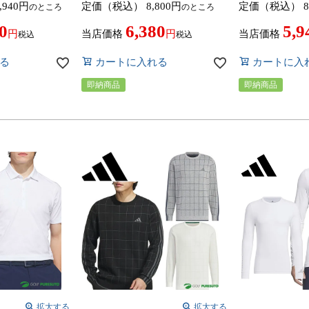
,940
定価（税込）
8,800
定価（税込）
8
のところ
のところ
IN6666 アウター
ウェア 2026年春夏モデル adidas
／JY5331／KC
ン ゴルフウェア
golf 春夏ウェア レギュラーフィ
パンツ ボトムス
0
6,380
5,9
idas golf 春夏
ット
2026年春夏モデル a
当店価格
当店価格
税込
税込
ウェア ストレッ
る
カートに入れる
カートに入
即納商品
即納商品