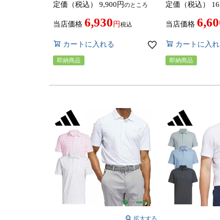
定価（税込）
9,900
定価（税込）
16
のところ
ップス ゴルフウェア 2026年春夏
IKJ36 IN6665／
モデル adidas golf 春夏ウェア ス
トップス ブルゾ
6,930
6,60
ウェット
2024年春夏モデル ad
当店価格
当店価格
税込
ウェア
カートに入れる
カートに入れ
即納商品
即納商品