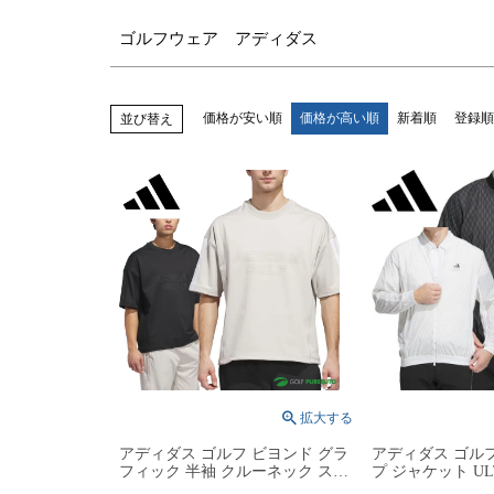
ゴルフウェア アディダス
価格が安い順
価格が高い順
新着順
登録順
並び替え
アディダス ゴルフ ビヨンド グラ
アディダス ゴルフ
フィック 半袖 クルーネック スウ
プ ジャケット UL
ェット TL001 JZ7001／KB5594 ト
ドストレッチジャ