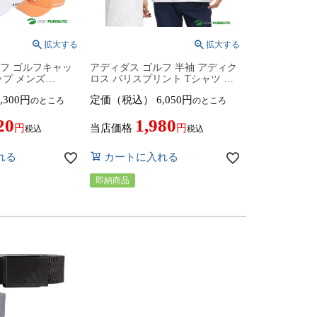
ルフ ゴルフキャッ
アディダス ゴルフ 半袖 アディク
ップ メンズ
ロス パリスプリント Tシャツ ゴ
8／KD8829／
ルフウェア メンズ KOI64 IS3270
,300
定価（税込）
6,050
のところ
のところ
831 ヘッドウェア
2024年春夏モデル adidas golf M
ア 2026年春夏モ
ADICROSS PARIS 春夏ウェア ク
20
1,980
ルーネック
当店価格
税込
税込
れる
カートに入れる
即納商品