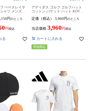
ルフ ベースレイヤ
アディダス ゴルフ ゴルフハット
シャツ メンズ
コットン バケット ハット KOV63
59 トップス ゴルフウ
ブラック（IT1209）ゴルフウェア
,150
定価（税込）
3,960
のところ
のところ
ル adidas golf
帽子 2024年春夏モデル ADIDAS
ンダーウェア
GOLF
50
3,960
当店価格
税込
税込
れる
カートに入れる
即納商品