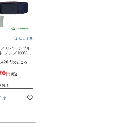
ルフ リバーシブル
 メンズ KOV74
/IY4418／JI6597
,420
のところ
ウェア 2024年春
 golf 春夏ウェア
20
ン
税込
庫切れ
れる