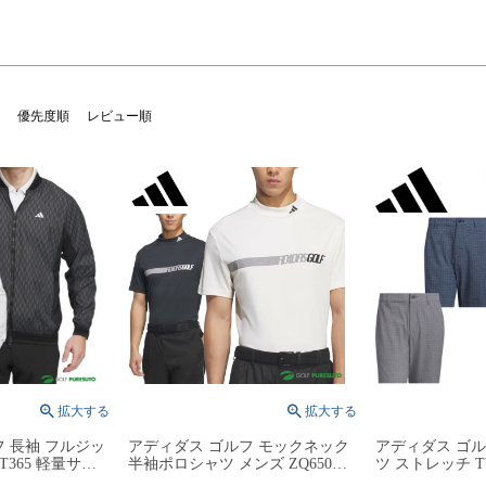
優先度順
レビュー順
 長袖 フルジッ
アディダス ゴルフ モックネック
アディダス ゴ
T365 軽量サイ
半袖ポロシャツ メンズ ZQ650
ツ ストレッチ TW
ケット メンズ
JY8220／JY8221 トップス ゴルフ
インドペン メンズ 