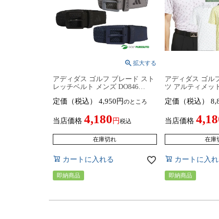
アディダス ゴルフ ブレード スト
アディダス ゴルフ
レッチベルト メンズ DO846
ツ アルティメット
JZ2904／JZ2905/JZ2906／JZ2908
ッシュ メンズ KUH
定価（税込）
4,950
定価（税込）
8,
のところ
／KB6935 トップス ゴルフウェア
JI6445／JF4907／
2024年春夏モデル adidas golf 春夏
／JF4909 トッ
4,180
4,18
ウェア シンプルデザイン
2025年春夏モデル ad
当店価格
当店価格
税込
ウェア
在庫切れ
在庫
カートに入れる
カートに入れ
即納商品
即納商品