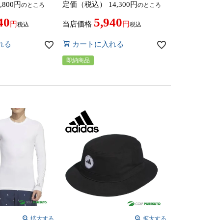
,800
定価（税込）
14,300
のところ
のところ
1125 短パン ハーフ
／JJ0233 アウター ブルゾン ゴル
 ゴルフウェア
フウェア 2024年秋冬モデル adidas
40
5,940
didas golf 春夏
golf 秋冬ウェア
当店価格
税込
税込
チ 撥水
れる
カートに入れる
即納商品