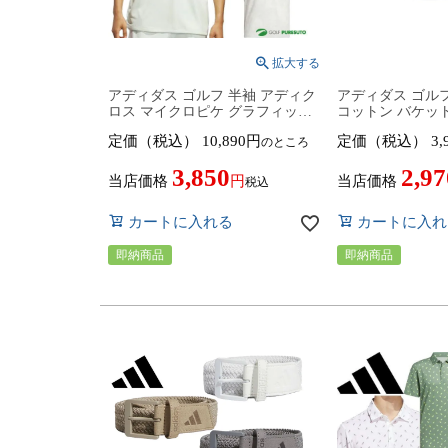
アディダス ゴルフ 半袖 アディク
アディダス ゴル
ロス マイクロピケ グラフィック
コットン バケット 
ポロシャツ ゴルフウェア メンズ
ホワイト（IQ28
定価（税込）
10,890
定価（税込）
3,
のところ
KOV85 IN9252 IT8323 IT8321
ウェア 2024年春夏
2024年春夏モデル adidas golf
golf 春夏ウェア
3,850
2,97
ADICROSS 春夏ウェア
当店価格
当店価格
税込
カートに入れる
カートに入れ
即納商品
即納商品