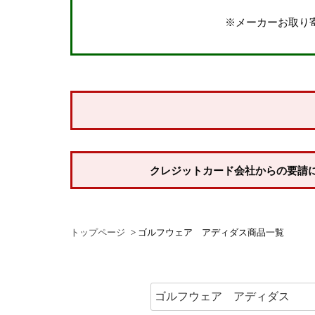
※メーカーお取り
価格
〜
サイズで探す
ウェア
指定なし
Mサイズ
Lサイズ
XLサイズ
X
クレジットカード会社からの要請
シューズ
22.5cm
23.0cm
23.5cm
24.0cm
トップページ
ゴルフウェア アディダス商品一覧
26.0cm
26.5cm
27.0cm
27.5cm