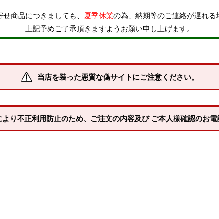
寄せ商品につきましても、
夏季休業
の為、納期等のご連絡が遅れる
納期
上記予めご了承頂きますようお願い申し上げます。
即納商品
お取り寄せ・予
商品番号/JANコード
当店を装った悪質な偽サイトにご注意ください。
並び順
XLサイズ
3Lサイズ
新着順
により不正利用防止のため、ご注文の内容及び ご本人様確認のお電
登録順
価格が安い順
キーワードヒット順
24.5cm
25.0cm
25.5cm
28.0cm
28.5cm
29.0cm
検索