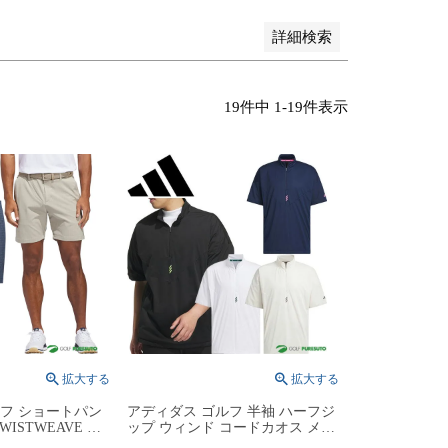
詳細検索
19
件中
1
-
19
件表示
ルフ ショートパン
アディダス ゴルフ 半袖 ハーフジ
ISTWEAVE ウ
ップ ウィンド コードカオス メン
BW863 JY5333
ズ KSL85 JJ0230／JJ0231／JJ0232