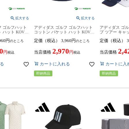
フ ゴルフハット
アディダス ゴルフ ゴルフハット
アディダス ゴ
ハット KOV63
コットン バケット ハット KOV63
プ ツアー キャ
98）帽子 ゴルフ
カレッジネイビー（IM9228）帽
UW465 KD882
960
定価（税込）
3,960
定価（税込）
3
のところ
のところ
モデル adidas
子 ゴルフウェア 2024年春夏モデ
KD8830／KD8
 キャップ
ル adidas golf 春夏ウェア キャッ
帽子 ゴルフウェ
0
2,970
2,4
プ
デル adidas golf
当店価格
当店価格
税込
税込
る
カートに入れる
カートに入
即納商品
即納商品