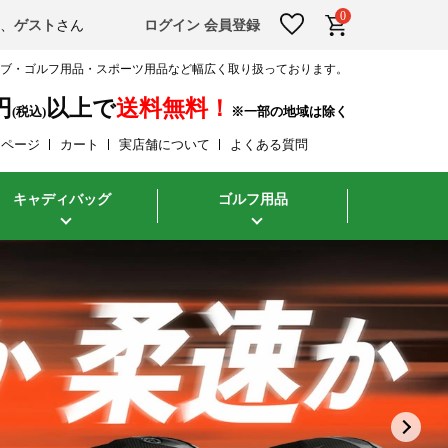
0
そ、
ゲスト
さん
ログイン
会員登録
ラブ・ゴルフ用品・スポーツ用品など幅広く取り扱っております。
円
以上で
送料無料！
(税込)
イページ
カート
実店舗について
よくある質問
キャディバッグ
ゴルフ用品