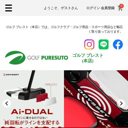
0
26.5cm
ようこそ、
ゲスト
さん
ログイン
会員登録
27.0cm
ゴルフ プレスト（本店）では、ゴルフクラブ・ゴルフ用品・スポーツ用品など幅広
27.5cm
く取り扱っております。
28.0cm
28.5cm
ゴルフ プレスト
29.0cm
(本店)
在庫なし商品
在庫なし商品を表示しない
納期
即納商品
お取り寄せ・予約商品
商品番号/JANコード