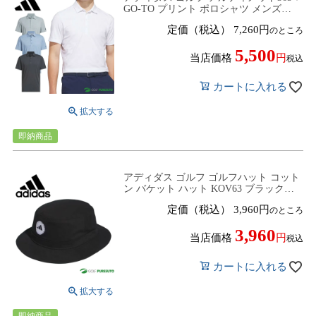
GO-TO プリント ポロシャツ メンズ
RO626 KF0108／KF0109／KF0111／
定価（税込）
7,260
のところ
KF0112 トップス ゴルフウェア 2026年春
夏モデル adidas golf 春夏ウェア レギュ
5,500
ラーフィット
当店価格
税込
カートに入れる
即納商品
アディダス ゴルフ ゴルフハット コット
ン バケット ハット KOV63 ブラック
（IT1209）ゴルフウェア 帽子 2024年春
定価（税込）
3,960
のところ
夏モデル ADIDAS GOLF
3,960
当店価格
税込
カートに入れる