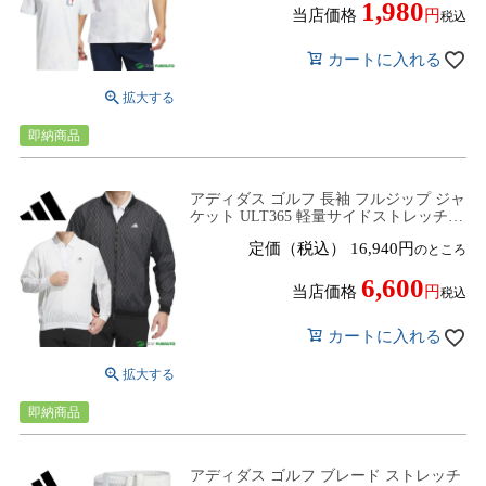
1,980
当店価格
税込
カートに入れる
即納商品
アディダス ゴルフ 長袖 フルジップ ジャ
ケット ULT365 軽量サイドストレッチジ
ャケット メンズ IKJ36 IN6665／IN6666
定価（税込）
16,940
のところ
アウター トップス ブルゾン ゴルフウェ
ア 2024年春夏モデル adidas golf 春夏ウ
6,600
ェア
当店価格
税込
カートに入れる
即納商品
アディダス ゴルフ ブレード ストレッチ