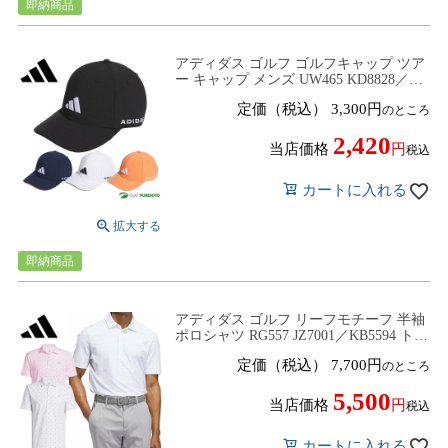
即納商品
アディダス ゴルフ ゴルフキャップ ツア
ー キャップ メンズ UW465 KD8828／
KD8829／KD8830／KD8831 ヘッドウェ
定価（税込）
3,300
のところ
ア 帽子 ゴルフウェア 2026年春夏モデル
adidas golf
2,420
当店価格
税込
カートに入れる
即納商品
アディダス ゴルフ リーフモチーフ 半袖
ポロシャツ RG557 JZ7001／KB5594 トッ
プス ゴルフウェア 2026年春夏モデル
定価（税込）
7,700
のところ
adidas golf 春夏ウェア
5,500
当店価格
税込
カートに入れる