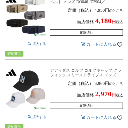
ベルト メンズ DO846 JZ2904／
JZ2905/JZ2906／JZ2908／KB6935 トップ
定価（税込）
4,950
のところ
ス ゴルフウェア 2024年春夏モデル
adidas golf 春夏ウェア シンプルデザイン
4,180
当店価格
税込
在庫切れ
カートに入れる
即納商品
アディダス ゴルフ ゴルフキャップ グラ
フィック スリーストライプス メンズ
VC407 JZ0443／JZ0444／JZ0445 ヘッド
定価（税込）
3,960
のところ
ウェア 帽子 ゴルフウェア 2026年春夏モ
デル adidas golf
2,970
当店価格
税込
在庫切れ
カートに入れる
即納商品