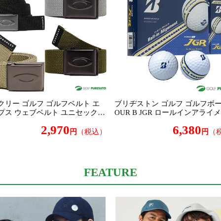
クリー ゴルフ ゴルフベルト エ
ブリヂストン ゴルフ ゴルフボー
プス ウェブベルト ユニセックス
OUR B JGR ロールインアライ
85 小物 2026年秋冬継続モデル メ
1ダース（12個入） J5AXAR1 2
2,970
6,380
レディース Oakley ELLIPSE WE
モデル BRIDGESTONE GOLF
（税込）
（
LT
FEATURE