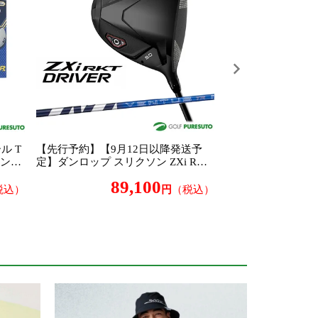
ル T
【先行予約】【9月12日以降発送予
【先行予約】【9月
メント
定】ダンロップ スリクソン ZXi RKT
定】ダンロップ スリ
026年
ドライバー VENTUS TR ZXi-II 5 カー
イアン6本セット（#5～
89,100
171
ボンシャフト 2026年モデル DUNLOP
RO 950GH neo 
税込）
（税込）
SRIXON ゼットエックスアイ ロケッ
6年モデル ゴルフ
ト ゴルフクラブ DRIVER
ット DUNLOP SRI