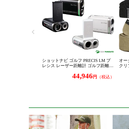
ショットナビ ゴルフ PRECIS LM プ
オー
レシス レーザー距離計 ゴルフ距離計
クリ
測器 測定器 ゴルフ距離計 2026年モ
961
44,946
デル Shot Navi 練習でも実践でも使え
ンズ 
（税込）
るハイブリッドレーザー
B BE