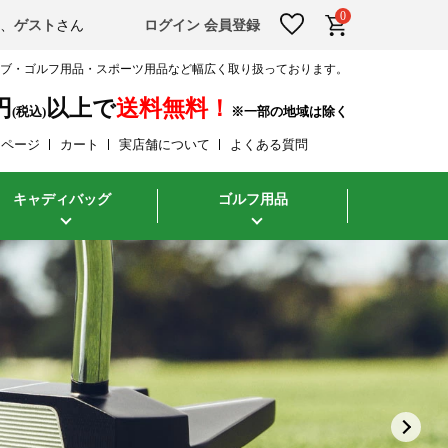
0
そ、
ゲスト
さん
ログイン
会員登録
ラブ・ゴルフ用品・スポーツ用品など幅広く取り扱っております。
円
以上で
送料無料！
(税込)
イページ
カート
実店舗について
よくある質問
キャディバッグ
ゴルフ用品