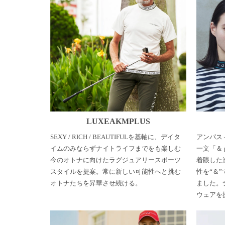
LUXEAKMPLUS
SEXY / RICH / BEAUTIFULを基軸に、デイタ
アンパス
イムのみならずナイトライフまでをも楽しむ
一文「＆ 
今のオトナに向けたラグジュアリースポーツ
着眼した
スタイルを提案。常に新しい可能性へと挑む
性を“＆
オトナたちを昇華させ続ける。
ました。
ウェアを