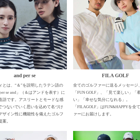
and per se
FILA GOLF
ィとは、“＆”を説明したラテン語の
全てのゴルファーに送るメッセージ、
per se and」（＆はアンドを表す）に
「FUN GOLF」、「見て楽しい」「
造語です。アスリートとモードな感
い」「幸せな気分になれる」。
”でつないでいく思いを込めて名づけ
「FILAGOLF」はFUN&HAPPYを
デザイン性に機能性を備えたゴルフ
ァーにお届けします。
提案。