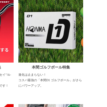
集
本間ゴルフボール特集
イ“Ai-
進化は止まらない！
コスパ最強の「本間D1 ゴルフボール」がさら
中です！
にパワーアップ。