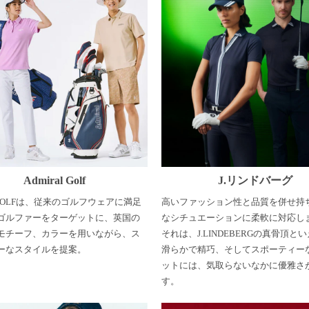
Admiral Golf
J.リンドバーグ
al GOLFは、従来のゴルフウェアに満足
高いファッション性と品質を併せ持
ゴルファーをターゲットに、英国の
なシチュエーションに柔軟に対応し
モチーフ、カラーを用いながら、ス
それは、J.LINDEBERGの真骨頂と
ーなスタイルを提案。
滑らかで精巧、そしてスポーティー
ットには、気取らないなかに優雅さ
す。