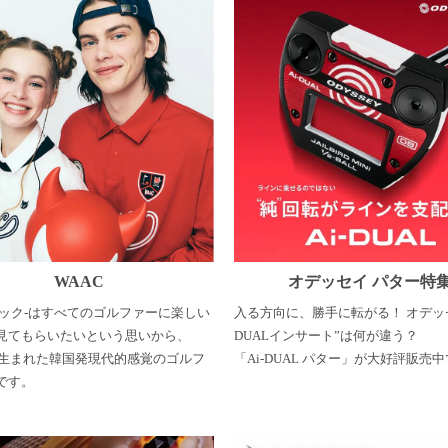
WAAC
オデッセイ パター特
-ワック-はすべてのゴルファーに楽しい
入る方向に、勝手に転がる！ オデッセ
見てもらいたいという思いから、
DUALインサート”は何が違う？
年に生まれた韓国発現代的感覚のゴルフ
「Ai-DUAL パター」が大好評販売
です。