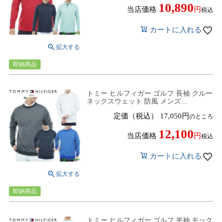
10,890
当店価格
税込
カートに入れる
即納商品
トミー ヒルフィガー ゴルフ 長袖 クルー
ネックスウェット 防風 メンズ
THMA554 トップス ゴルフウェア 2025
定価（税込）
17,050
のところ
年秋冬モデル TOMMY HILFIGER 秋冬
ウェア プルオーバー スニードジャック
12,100
当店価格
税込
カートに入れる
即納商品
トミー ヒルフィガー ゴルフ 半袖 モック