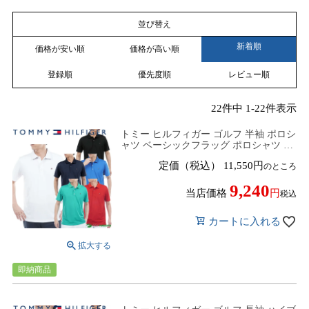
並び替え
新着順
価格が安い順
価格が高い順
登録順
優先度順
レビュー順
22
件中
1
-
22
件表示
トミー ヒルフィガー ゴルフ 半袖 ポロシ
ャツ ベーシックフラッグ ポロシャツ メ
ンズ THMA616 ゴルフウェア トップス
定価（税込）
11,550
のところ
2026年春夏モデル TOMMY HILFIGER
春夏ウェア
9,240
当店価格
税込
カートに入れる
即納商品