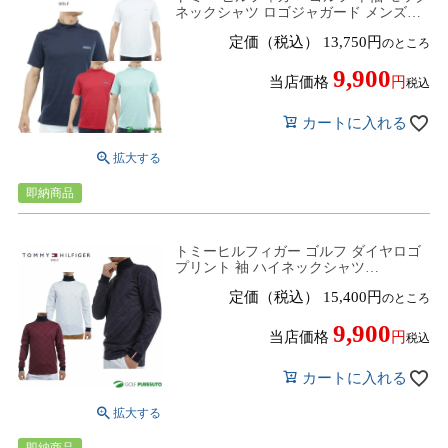
ネックシャツ ロゴジャガード メンズ
THMA561 トップス ゴルフウェア 2025
定価（税込）
13,750
のところ
年秋冬モデル TOMMY HILFIGER 秋冬
ウェア 春夏ウェア
9,900
当店価格
税込
カートに入れる
即納商品
トミーヒルフィガー ゴルフ ダイヤロゴ
プリント 袖 ハイネックシャツ
THMA481 ゴルフウェア トップス 2024
定価（税込）
15,400
のところ
年秋冬モデル TOMMY HILFIGER
9,900
当店価格
税込
カートに入れる