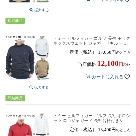
即納商品
トミー ヒルフィガー ゴルフ 長袖 モック
ネックスウェット ジャガードキルト メ
ンズ THMA575 トップス ゴルフウェア
定価（税込）
17,050
のところ
2025年秋冬モデル TOMMY HILFIGER
秋冬ウェア プルオーバー トレーナー
12,100
当店価格
税込
カートに入れる
即納商品
トミー ヒルフィガー ゴルフ 長袖 ポロシ
ャツ ロゴジャガード 長袖台衿付きシャ
ツ メンズ THMA568 トップス ゴルフウ
定価（税込）
15,400
のところ
ェア 2025年秋冬モデル TOMMY
HILFIGER 秋冬ウェア