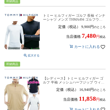
即納商品
トミー ヒルフィガー ゴルフ 長袖 インナ
ーシャツ メンズ THMA494 ゴルフウェ
ア 2026年春夏モデル TOMMY
定価（税込）
9,900
のところ
HILFIGER 春夏ウェア アンダーウェア
インナーシャツ アンダーシャツ
7,480
当店価格
税込
カートに入れる
即納商品
【レディース】トミー ヒルフィガー ゴ
ルフ 半袖 メッシュハーフジップ ウィン
ドプルオーバー シャツ THLA608 ゴルフ
定価（税込）
16,940
のところ
ウェア 2026年春夏モデル TOMMY
HILFIGER 春夏ウェア 女性用
11,858
当店価格
税込
カートに入れる