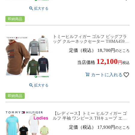
即納商品
トミーヒルフィガー ゴルフ ビッグフラ
ッグ クルーネックセーター THMA459
ゴルフウェア トップス 2024年秋冬モデ
定価（税込）
18,700
のところ
ル TOMMY HILFIGER
12,100
当店価格
税込
カートに入れる
即納商品
【レディース】トミー ヒルフィガー ゴ
ルフ 半袖 ワンピース THキューブ エン
ボスコンビ ワンピース THLA343 ゴルフ
定価（税込）
17,930
のところ
ウェア 春夏モデル TOMMY HILFIGER
春夏ウェア 女性用 23SS