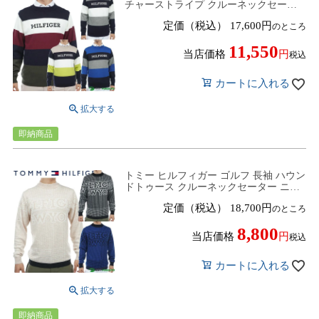
チャーストライプ クルーネックセータ
ー ニット メンズ THMA380 ゴルフウェ
定価（税込）
17,600
のところ
ア
11,550
当店価格
税込
カートに入れる
即納商品
トミー ヒルフィガー ゴルフ 長袖 ハウン
ドトゥース クルーネックセーター ニッ
ト メンズ THMA374 ゴルフウェア
定価（税込）
18,700
のところ
8,800
当店価格
税込
カートに入れる
即納商品