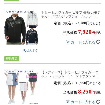
トミー ヒルフィガー ゴルフ 長袖 カモジ
ャガード フルジップショールカラーセ
ーター メンズ ニット THMA371 ゴルフ
定価（税込）
24,200
のところ
ウェア
7,920
当店価格
税込
カートに入れる
即納商品
【レディース】トミー ヒルフィガー ゴ
ルフ シャンブレー フロントボタンスカ
ート THLA307 ゴルフウェア
定価（税込）
15,950
のところ
8,250
当店価格
税込
カートに入れる