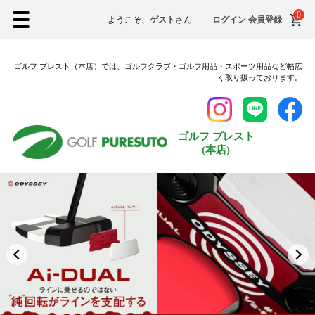
0
26.5cm
ようこそ、
ゲスト
さん
ログイン
会員登録
27.0cm
ゴルフ プレスト（本店）では、ゴルフクラブ・ゴルフ用品・スポーツ用品など幅広
27.5cm
く取り扱っております。
28.0cm
28.5cm
ゴルフ プレスト
29.0cm
(本店)
在庫なし商品
在庫なし商品を表示しない
納期
即納商品
お取り寄せ・予約商品
商品番号/JANコード