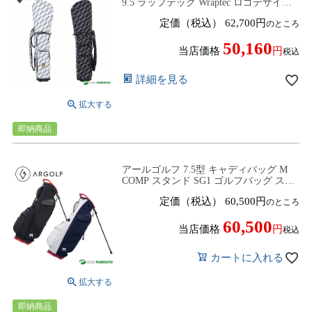
9.5 ラップテック Wraptec ロゴデザイン
V122210-CV01M ヴィトゥエルブ おしゃ
定価（税込）
62,700
のところ
れ
50,160
当店価格
税込
詳細を見る
即納商品
アールゴルフ 7.5型 キャディバッグ M
COMP スタンド SG1 ゴルフバッグ スタ
ンドタイプ 2025年秋冬モデル ミニマル
定価（税込）
60,500
のところ
ゴルフ MINIMALGOLF ARGOLF
60,500
当店価格
税込
カートに入れる
即納商品