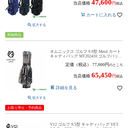
47,600
当店価格
税込
カートに入れる
即納商品
オムニックス ゴルフ 9.0型 Metal カート
キャディバッグ MT202410 ゴルフバッグ
カートタイプ 2025年春夏モデル OMNiX
定価（税込）
77,000
のところ
GOLF【■Ap■】
65,450
当店価格
税込
詳細を見る
お取り寄せ・予約商品
V12 ゴルフ 9.5型 キャディバッグ VET