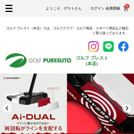
0
XXLサイズ
ようこそ、
ゲスト
さん
ログイン
会員登録
3Lサイズ
ゴルフ プレスト（本店）では、ゴルフクラブ・ゴルフ用品・スポーツ用品など幅広
シューズ
く取り扱っております。
22.5cm
23.0cm
ゴルフ プレスト
(本店)
23.5cm
24.0cm
24.5cm
25.0cm
25.5cm
26.0cm
26.5cm