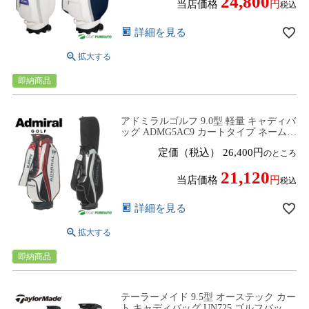
24,800
当店価格
税込
詳細を見る
即納商品
アドミラルゴルフ 9.0型 軽量 キャディバ
ッグ ADMG5AC9 カートタイプ ネームプ
レート刻印無料！ 2025年春夏モデル
定価（税込）
26,400
のところ
Admiral Golf
21,120
当店価格
税込
詳細を見る
即納商品
テーラーメイド 9.5型 オーステック カー
ト キャディバッグ UN725 ゴルフバッグ