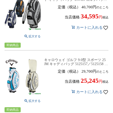
ゴルフクラブバッグ 47インチ対応 2026
定価（税込）
40,700
のところ
年モデル TaylorMade
34,595
当店価格
税込
カートに入れる
即納商品
キャロウェイ ゴルフ 9.0型 スポーツ 25
JM キャディバッグ 5125157／5125158 ゴ
ルフバッグ カートタイプ 2026年モデル
定価（税込）
29,700
のところ
Callaway GOLF
25,245
当店価格
税込
カートに入れる
即納商品