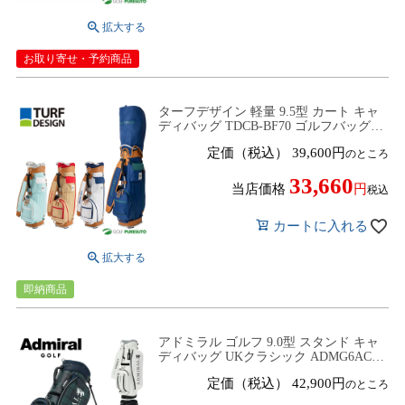
お取り寄せ・予約商品
ターフデザイン 軽量 9.5型 カート キャ
ディバッグ TDCB-BF70 ゴルフバッグ
2026年モデル 47インチ対応 TURF
定価（税込）
39,600
のところ
DESIGN
33,660
当店価格
税込
カートに入れる
即納商品
アドミラル ゴルフ 9.0型 スタンド キャ
ディバッグ UKクラシック ADMG6AC4
ゴルフバッグ スタンドタイプ 2026年モ
定価（税込）
42,900
のところ
デル Admiral GOLF