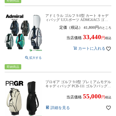
即納商品
アドミラル ゴルフ 9.0型 カート キャデ
ィバッグ UJスポーツ ADMG6AC5 ゴル
フバッグ カートタイプ 2026年モデル
定価（税込）
41,800
のところ
Admiral GOLF
33,440
当店価格
税込
カートに入れる
即納商品
プロギア ゴルフ 9.0型 プレミアムモデル
キャディバッグ PCB-111 ゴルフバッグ
カートタイプ 2025年モデル PRGR
GOLF【■P■】
55,000
当店価格
税込
詳細を見る