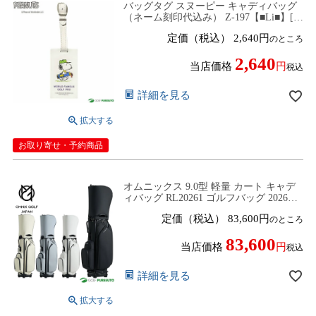
バッグタグ スヌーピー キャディバッグ
（ネーム刻印代込み） Z-197【■Li■】[ネ
ームプレート]
定価（税込）
2,640
のところ
2,640
当店価格
税込
詳細を見る
お取り寄せ・予約商品
オムニックス 9.0型 軽量 カート キャデ
ィバッグ RL20261 ゴルフバッグ 2026年
モデル OMNiX【■Ap■】
定価（税込）
83,600
のところ
83,600
当店価格
税込
詳細を見る