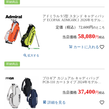
即納商品
アドミラル 9.5型 スタンド キャディバッ
グ ECOPAK ADMG6BC1 2026年モデル
ゴルフバッグ ゴルフクラブバッグ
定価（税込）
72,600
のところ
Admiral
58,080
当店価格
税込
カートに入れる
即納商品
プロギア カジュアル キャディバッグ
PCB-110 カートタイプ 2024年モデル
[PRGR シンプルデザイン]【■P■】
37,400
当店価格
税込
詳細を見る