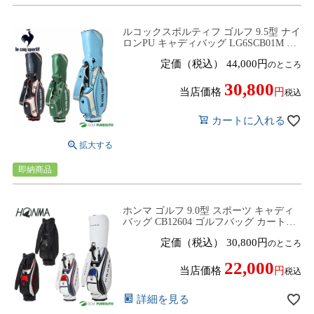
ルコックスポルティフ ゴルフ 9.5型 ナイ
ロンPU キャディバッグ LG6SCB01M ゴ
ルフバッグ 2025年秋冬モデル le coq
定価（税込）
44,000
のところ
sportif GOLF
30,800
当店価格
税込
カートに入れる
即納商品
ホンマ ゴルフ 9.0型 スポーツ キャディ
バッグ CB12604 ゴルフバッグ カートタ
イプ ネームプレート刻印無料！ 2026年
定価（税込）
30,800
のところ
モデル HONMA GOLF
22,000
当店価格
税込
詳細を見る