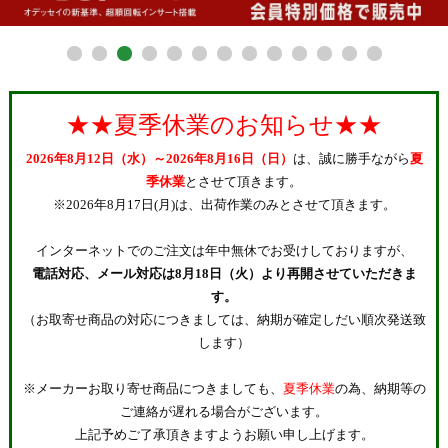
27.0cm
27.5cm
28.0cm
★★夏季休業のお知らせ★★
28.5cm
2026年8月12日（水）～2026年8月16日（日）
は、誠に勝手ながら
夏
29.0cm
季休業
とさせて頂きます。
※2026年8月17日(月)は、出荷作業のみとさせて頂きます。
在庫なし商品
インターネットでのご注文は年中無休でお受けしておりますが、
在庫なし商品を表示しない
電話対応、メール対応は8月18日（火）より再開させていただきま
す。
納期
（お取寄せ商品の対応につきましては、納期が確定しだい順次発送致
即納商品
お取り寄せ・予約商品
します）
※メーカーお取り寄せ商品につきましても、
夏季休業
の為、納期等の
商品番号/JANコード
ご連絡が遅れる場合がございます。
上記予めご了承頂きますようお願い申し上げます。