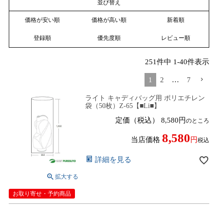
並び替え
価格が安い順
価格が高い順
新着順
登録順
優先度順
レビュー順
251
件中
1
-
40
件表示
1
2
…
7
ライト キャディバッグ用 ポリエチレン
袋（50枚）Z-65【■Li■】
定価（税込）
8,580
のところ
8,580
当店価格
税込
詳細を見る
お取り寄せ・予約商品