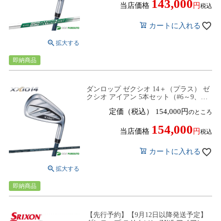
143,000
当店価格
税込
カートに入れる
即納商品
ダンロップ ゼクシオ 14＋（プラス） ゼ
クシオ アイアン 5本セット（#6～9、
PW）SPEEDER NX DST for XXIO カー
定価（税込）
154,000
のところ
ボンシャフト 2025年モデル[DUNLOP
XXIO14 PLUS][アイアンセット]
154,000
当店価格
税込
カートに入れる
即納商品
【先行予約】【9月12日以降発送予定】