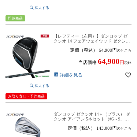
即納商品
【レフティー（左用）】ダンロップ ゼ
クシオ 14 フェアウェイウッド ゼクシオ
MP1400 カーボンシャフト 2025年モデル
定価（税込）
64,900
のところ
[DUNLOP XXIO14]【■D■】
64,900
当店価格
税込
詳細を見る
お取り寄せ・予約商品
ダンロップ ゼクシオ 14＋（プラス） ゼ
クシオ アイアン 5本セット（#6～9、
PW）NS PRO 950GH neo DST スチール
定価（税込）
143,000
のところ
シャフト 2025年モデル[DUNLOP
XXIO14 PLUS][アイアンセット]