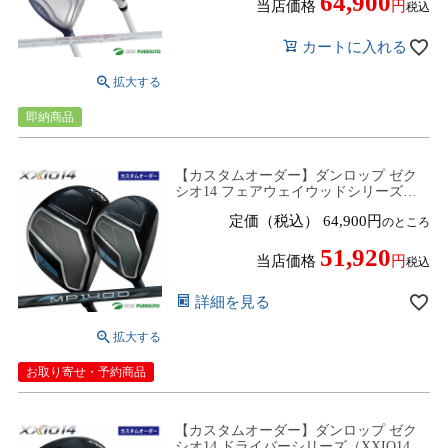
64,900
当店価格
税込
カートに入れる
即納商品
【カスタムオーダー】ダンロップ ゼク
シオ14 フェアウェイウッドシリーズ
（XXIO14／XXIO14＋) ゼクシオ
定価（税込）
64,900
のところ
MP1400 カーボンシャフト 2025年モデル
［DUNLOP］【■DC■】
51,920
当店価格
税込
詳細を見る
お取り寄せ・予約商品
【カスタムオーダー】ダンロップ ゼク
シオ14 ドライバーシリーズ（XXIO14／