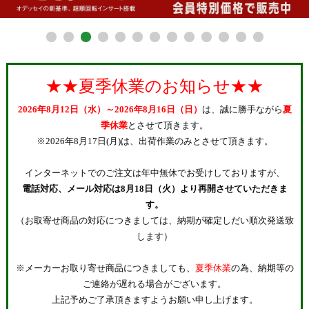
27.0cm
27.5cm
28.0cm
★★夏季休業のお知らせ★★
28.5cm
2026年8月12日（水）～2026年8月16日（日）
は、誠に勝手ながら
夏
29.0cm
季休業
とさせて頂きます。
※2026年8月17日(月)は、出荷作業のみとさせて頂きます。
在庫なし商品
インターネットでのご注文は年中無休でお受けしておりますが、
在庫なし商品を表示しない
電話対応、メール対応は8月18日（火）より再開させていただきま
す。
納期
（お取寄せ商品の対応につきましては、納期が確定しだい順次発送致
即納商品
お取り寄せ・予約商品
します）
※メーカーお取り寄せ商品につきましても、
夏季休業
の為、納期等の
商品番号/JANコード
ご連絡が遅れる場合がございます。
上記予めご了承頂きますようお願い申し上げます。