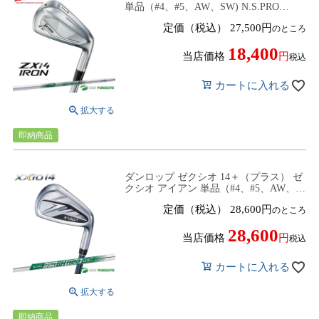
単品（#4、#5、AW、SW) N.S.PRO
950GH neo スチールシャフト ゼットエッ
定価（税込）
27,500
のところ
クスアイフォー ゴルフクラブ DUNLOP
SRIXON
18,400
当店価格
税込
カートに入れる
即納商品
ダンロップ ゼクシオ 14＋（プラス） ゼ
クシオ アイアン 単品（#4、#5、AW、
SW)NS PRO 950GH neo DST スチールシ
定価（税込）
28,600
のところ
ャフト 2025年モデル[DUNLOP XXIO14
PLUS]
28,600
当店価格
税込
カートに入れる
即納商品