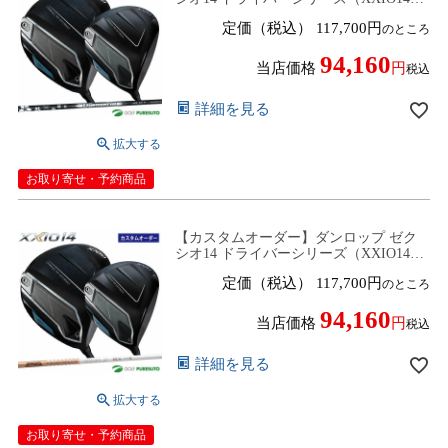
XXIO14＋) Diamana WB カーボンシャフ
定価（税込）
117,700
のところ
ト 2024年モデル［DUNLOP］【■DC■】
94,160
当店価格
税込
詳細を見る
お取り寄せ・予約商品
【カスタムオーダー】ダンロップ ゼク
シオ14 ドライバーシリーズ（XXIO14／
XXIO14＋) TOUR AD GC カーボンシャ
定価（税込）
117,700
のところ
フト 2024年モデル［DUNLOP］
【■DC■】
94,160
当店価格
税込
詳細を見る
お取り寄せ・予約商品