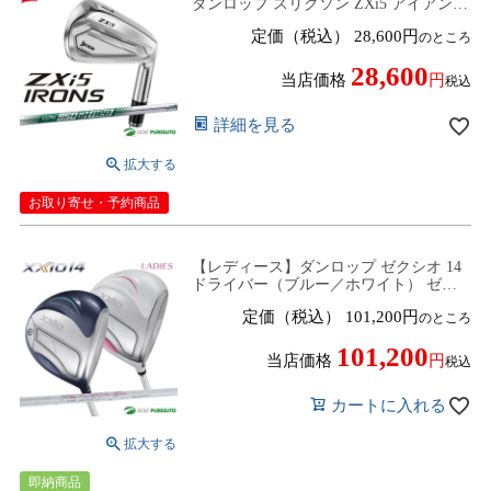
ダンロップ スリクソン ZXi5 アイアン
単品(＃4、AW、SW) N.S.PRO 950GH
定価（税込）
28,600
のところ
neo スチールシャフト 2026年モデル
28,600
当店価格
税込
詳細を見る
お取り寄せ・予約商品
【レディース】ダンロップ ゼクシオ 14
ドライバー（ブルー／ホワイト） ゼク
シオ MP1400L カーボンシャフト 2025年
定価（税込）
101,200
のところ
モデル[DUNLOP XXIO14][女性用]
101,200
当店価格
税込
カートに入れる
即納商品