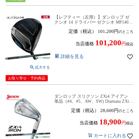
【レフティー（左用）】ダンロップ ゼ
クシオ 14 ドライバー ゼクシオ MP1400
カーボンシャフト 2025年モデル
定価（税込）
101,200
のところ
[DUNLOP XXIO14]【■D■】
101,200
当店価格
税込
詳細を見る
お取り寄せ・予約商品
ダンロップ スリクソン ZXi4 アイアン
単品（#4、#5、AW、SW) Diamana ZXi
for IRON カーボンシャフト ゼットエッ
定価（税込）
28,600
のところ
クスアイフォー ゴルフクラブ DUNLOP
SURIXON
18,900
当店価格
税込
カートに入れる