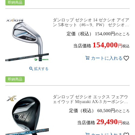
即納商品
ダンロップ ゼクシオ 14 ゼクシオ アイア
ン 5本セット（#6～9、PW） ゼクシオ
MP1400 カーボンシャフト 2025年モデル
定価（税込）
154,000
のところ
[DUNLOP XXIO14][アイアンセット]
154,000
当店価格
税込
カートに入れる
即納商品
ダンロップ ゼクシオ エックス フェアウ
ェイウッド Miyazaki AX-3 カーボンシャ
フト 2023年モデル[DUNLOP XXIO X
定価（税込）
60,500
のところ
EKS][XXIO 13]
29,490
当店価格
税込
カートに入れる