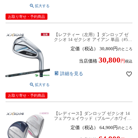
お取り寄せ・予約商品
【レフティー（左用）】ダンロップ ゼ
クシオ 14 ゼクシオ アイアン 単品（#5、
AW、SW）ゼクシオ MP1400 カーボンシ
定価（税込）
30,800
のところ
ャフト 2025年モデル[DUNLOP XXIO14]
【■D■】
30,800
当店価格
税込
詳細を見る
お取り寄せ・予約商品
【レディース】ダンロップ ゼクシオ 14
フェアウェイウッド（ブルー／ホワイ
ト） ゼクシオ MP1400L カーボンシャフ
定価（税込）
64,900
のところ
ト 2025年モデル[DUNLOP XXIO14][女性
用]