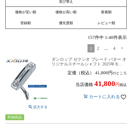
並び替え
価格が安い順
価格が高い順
新着順
登録順
優先度順
レビュー順
157
件中
1
-
40
件表示
1
2
…
4
ダンロップ ゼクシオ ブレード パター オ
リジナルスチールシャフト 2025年モデ
ル[DUNLOP XXIO14]
定価（税込）
41,800
のところ
41,800
当店価格
税込
カートに入れる
即納商品