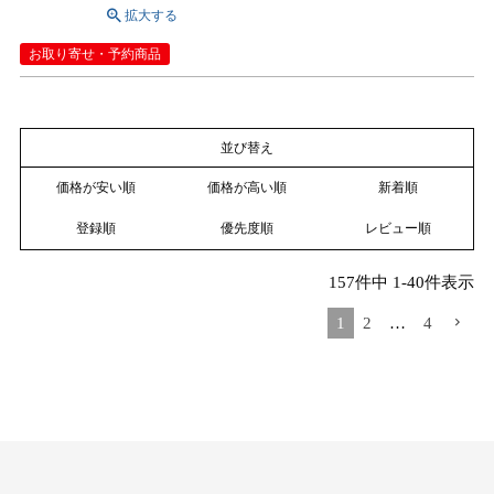
お取り寄せ・予約商品
並び替え
価格が安い順
価格が高い順
新着順
登録順
優先度順
レビュー順
157
件中
1
-
40
件表示
1
2
…
4