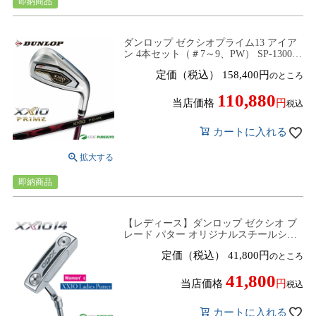
即納商品
ダンロップ ゼクシオプライム13 アイア
ン 4本セット（＃7～9、PW） SP-1300
カーボンシャフト 2025年モデル
定価（税込）
158,400
のところ
[DUNLOP XXIO PRIME13]
110,880
当店価格
税込
カートに入れる
即納商品
【レディース】ダンロップ ゼクシオ ブ
レード パター オリジナルスチールシャ
フト 2025年モデル[DUNLOP XXIO14]
定価（税込）
41,800
のところ
41,800
当店価格
税込
カートに入れる