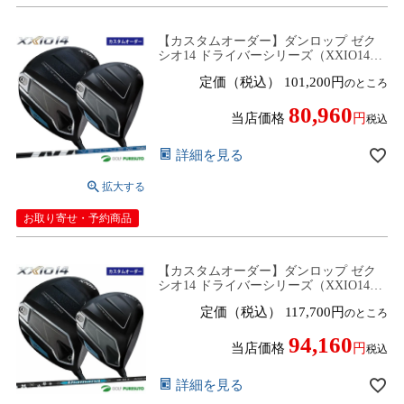
【カスタムオーダー】ダンロップ ゼク
シオ14 ドライバーシリーズ（XXIO14／
XXIO14＋) VENTUS ZXi カーボンシャ
定価（税込）
101,200
のところ
フト 2024年モデル［DUNLOP］
【■DC■】
80,960
当店価格
税込
詳細を見る
お取り寄せ・予約商品
【カスタムオーダー】ダンロップ ゼク
シオ14 ドライバーシリーズ（XXIO14／
XXIO14＋) Diamana BB カーボンシャフ
定価（税込）
117,700
のところ
ト 2024年モデル［DUNLOP］【■DC■】
94,160
当店価格
税込
詳細を見る