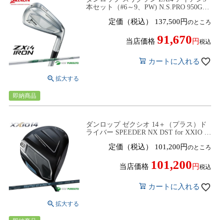
本セット（#6～9、PW) N.S.PRO 950GH
neo スチールシャフト［DUNLOP
定価（税込）
137,500
のところ
SRIXON アイアンセット］
91,670
当店価格
税込
カートに入れる
即納商品
ダンロップ ゼクシオ 14＋（プラス）ド
ライバー SPEEDER NX DST for XXIO カ
ーボンシャフト 2025年モデル[DUNLOP
定価（税込）
101,200
のところ
XXIO14 PLUS]
101,200
当店価格
税込
カートに入れる