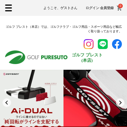
0
XXLサイズ
ようこそ、
ゲスト
さん
ログイン
会員登録
3Lサイズ
ゴルフ プレスト（本店）では、ゴルフクラブ・ゴルフ用品・スポーツ用品など幅広
シューズ
く取り扱っております。
22.5cm
23.0cm
ゴルフ プレスト
(本店)
23.5cm
24.0cm
24.5cm
25.0cm
25.5cm
26.0cm
26.5cm