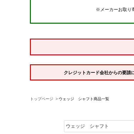
※メーカーお取り
価格
〜
サイズで探す
ウェア
指定なし
Mサイズ
Lサイズ
XLサイズ
X
クレジットカード会社からの要請
シューズ
22.5cm
23.0cm
23.5cm
24.0cm
トップページ
ウェッジ シャフト商品一覧
26.0cm
26.5cm
27.0cm
27.5cm