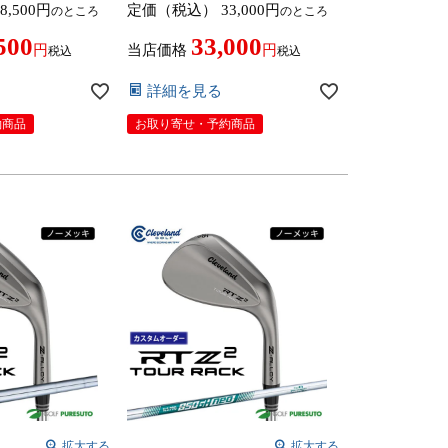
8,500
定価（税込）
33,000
のところ
のところ
 2026年モデル
カーボンシャフト 2026年モデル
 cleveland ア
日本仕様 日本正規品 cleveland ア
500
33,000
 ツー【■DC■】
ールティーゼット ツー【■DC■】
当店価格
税込
税込
定
9月12日発売予定
詳細を見る
約商品
お取り寄せ・予約商品