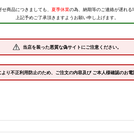
寄せ商品につきましても、
夏季休業
の為、納期等のご連絡が遅れる
納期
上記予めご了承頂きますようお願い申し上げます。
即納商品
お取り寄せ・予
商品番号/JANコード
当店を装った悪質な偽サイトにご注意ください。
並び順
XLサイズ
3Lサイズ
新着順
により不正利用防止のため、ご注文の内容及び ご本人様確認のお電
登録順
価格が安い順
キーワードヒット順
24.5cm
25.0cm
25.5cm
28.0cm
28.5cm
29.0cm
検索