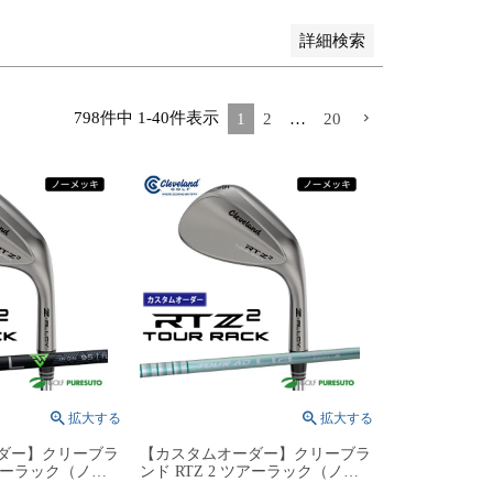
詳細検索
798
件中
1
-
40
件表示
1
2
…
20
ダー】クリーブラ
【カスタムオーダー】クリーブラ
ツアーラック（ノー
ンド RTZ 2 ツアーラック（ノー
TRAVIL IRON
メッキ）ウェッジ TOUR AD Lia