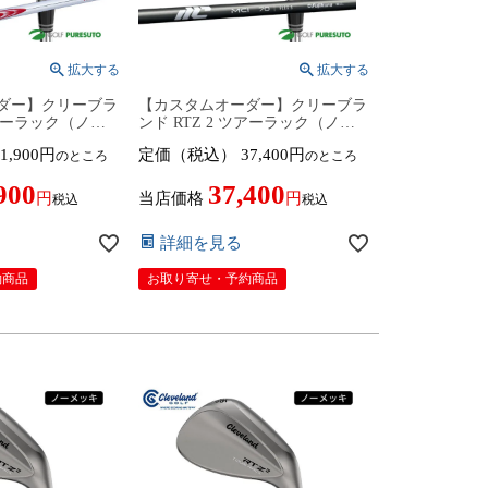
ダー】クリーブラ
【カスタムオーダー】クリーブラ
ツアーラック（ノー
ンド RTZ 2 ツアーラック（ノー
NS PRO
メッキ）ウェッジ New MCI カー
1,900
定価（税込）
37,400
のところ
のところ
EM3 TOUR125 ス
ボンシャフト 2026年モデル 日本
2026年モデル日
仕様 日本正規品 cleveland アール
900
37,400
cleveland アー
ティーゼット ツー【■DC■】9月
当店価格
税込
税込
ツー【■DC■】9
12日発売予定
詳細を見る
約商品
お取り寄せ・予約商品