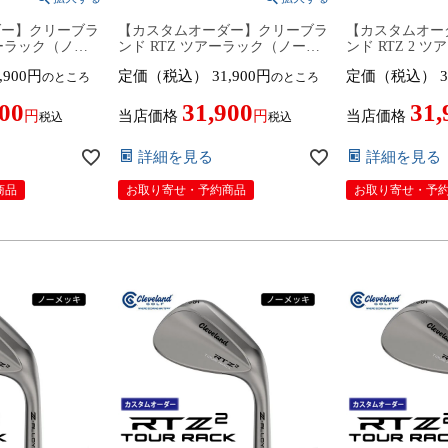
ダー】クリーブラ
【カスタムオーダー】クリーブラ
【カスタムオー
アーラック（ノー
ンド RTZ ツアーラック（ノーメ
ンド RTZ 2 
oject X スチ
ッキ） ウェッジ NS PRO 950GH
メッキ） ウェッジ
,900
定価（税込）
31,900
定価（税込）
3
のところ
のところ
26年モデル日本
neo スチールシャフト 2026年モデ
950GH スチール
eveland アール
ル日本仕様 日本正規品 cleveland
モデル日本仕様
900
31,900
31,
【■DC■】9月
アールティーゼット ツー
cleveland 
当店価格
当店価格
税込
税込
【■DC■】9月12日発売予定
ー【■DC■】9
詳細を見る
詳細を見る
商品
お取り寄せ・予約商品
お取り寄せ・予