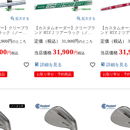
ダー】クリーブラ
【カスタムオーダー】クリーブラ
【カスタムオー
ーラック（ノーメ
ンド RTZ 2 ツアーラック（ノー
ンド RTZ 2 
 PRO 850GH
メッキ）ウェッジ NS PRO 950GH
メッキ）ウェッジ 
,900
定価（税込）
31,900
定価（税込）
3
のところ
のところ
2026年モデル
neo DST スチールシャフト 2026
MODUS3 SYST
cleveland ア
年モデル日本仕様 日本正規品
チールシャフト 
900
31,900
31,
ツー【■DC■】
cleveland アールティーゼット ツ
本仕様 日本正規品 
当店価格
当店価格
税込
税込
ー【■DC■】9月12日発売予定
ルティーゼット 
月12日発売予定
詳細を見る
詳細を見る
商品
お取り寄せ・予約商品
お取り寄せ・予