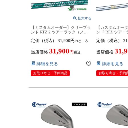
【カスタムオーダー】クリーブラ
【カスタムオー
ンド RTZ 2 ツアーラック（ノー
ンド RTZ ツア
メッキ）ウェッジ NS PRO 850GH
ッキ） ウェッジ NS
定価（税込）
31,900
定価（税込）
31
のところ
neo DST カーボンシャフト 2026
スチールシャフト 
年モデル 日本仕様 日本正規品
日本仕様 日本正規品 
31,900
31,
cleveland アールティーゼット ツ
ールティーゼット 
当店価格
当店価格
税込
ー【■DC■】9月12日発売予定
9月12日発売予定
詳細を見る
詳細を見る
お取り寄せ・予約商品
お取り寄せ・予約