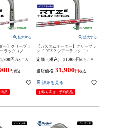
ダー】クリーブラ
【カスタムオーダー】クリーブラ
ツアーラック（ノー
ンド RTZ 2 ツアーラック（ノー
NS PRO
メッキ）ウェッジ NS PRO
1,900
定価（税込）
31,900
のところ
のところ
R105 スチールシャ
MODUS3 TOUR105 DST スチール
モデル日本仕様 日本
シャフト 2026年モデル日本仕様
900
31,900
and アールティーゼ
日本正規品 cleveland アールティ
当店価格
税込
税込
■】9月12日発売
ーゼット ツー【■DC■】9月12日
発売予定
詳細を見る
約商品
お取り寄せ・予約商品