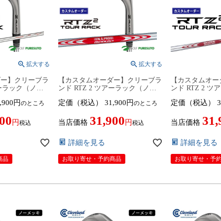
ダー】クリーブラ
【カスタムオーダー】クリーブラ
【カスタムオー
アーラック（ノー
ンド RTZ 2 ツアーラック（ノー
ンド RTZ 2 
S PRO
メッキ）ウェッジ NS PRO
メッキ）ウェッジ 
,900
定価（税込）
31,900
定価（税込）
3
のところ
のところ
115 スチールシャ
MODUS3 TOUR110 スチールシャ
MODUS3 TOU
デル日本仕様 日本
フト 2026年モデル日本仕様 日本
フト 2026年
900
31,900
31,
nd アールティーゼ
正規品 cleveland アールティーゼ
正規品 clevel
当店価格
当店価格
税込
税込
】9月12日発売
ット ツー【■DC■】9月12日発売
ット ツー【■DC
予定
予定
詳細を見る
詳細を見る
商品
お取り寄せ・予約商品
お取り寄せ・予