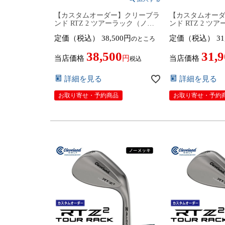
【カスタムオーダー】クリーブラ
【カスタムオー
ンド RTZ 2 ツアーラック（ノー
ンド RTZ 2 ツ
メッキ）ウェッジ Steel Fiber
メッキ）ウェッジ Pr
定価（税込）
38,500
定価（税込）
31
のところ
i（70CW／80CW／95CW）カーボ
ールシャフト 20
ンシャフト 2026年モデル日本仕
仕様 日本正規品 cl
38,500
31,
様 日本正規品 cleveland アールテ
ティーゼット ツー
当店価格
当店価格
税込
ィーゼット ツー【■DC■】
12日発売予定
詳細を見る
詳細を見る
お取り寄せ・予約商品
お取り寄せ・予約