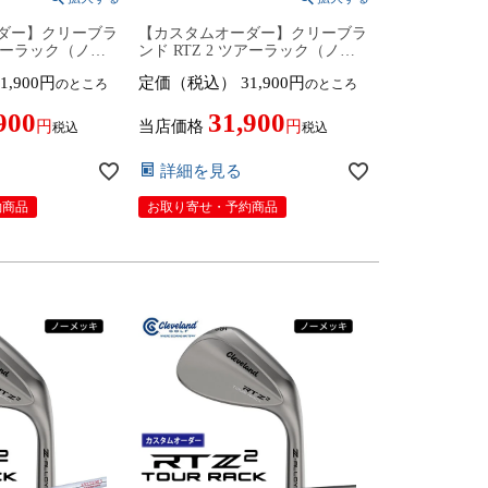
ダー】クリーブラ
【カスタムオーダー】クリーブラ
ツアーラック（ノー
ンド RTZ 2 ツアーラック（ノー
 NS PRO
メッキ）ウェッジ NS PRO 850GH
1,900
定価（税込）
31,900
のところ
のところ
シャフト 2026年
neo カーボンシャフト 2026年モデ
 日本正規品
ル 日本仕様 日本正規品 cleveland
900
31,900
アールティーゼット ツ
アールティーゼット ツー
当店価格
税込
税込
月12日発売予定
【■DC■】9月12日発売予定
詳細を見る
約商品
お取り寄せ・予約商品