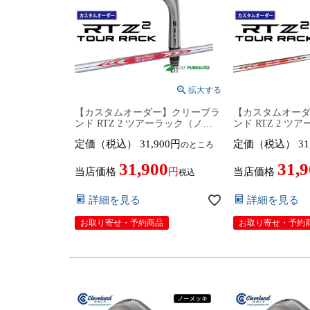
【カスタムオーダー】クリーブラ
【カスタムオー
ンド RTZ 2 ツアーラック（ノー
ンド RTZ 2 ツ
メッキ）ウェッジ NS PRO
メッキ）ウェッジ N
定価（税込）
31,900
定価（税込）
31
のところ
MODUS3 TOUR120 スチールシャ
MODUS3 TOUR
フト 2026年モデル日本仕様 日本
フト 2026年モ
31,900
31,
正規品 cleveland アールティーゼ
正規品 clevela
当店価格
当店価格
税込
ット ツー【■DC■】9月12日発売
ット ツー【■DC■
予定
予定
詳細を見る
詳細を見る
お取り寄せ・予約商品
お取り寄せ・予約