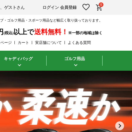
0
そ、
ゲスト
さん
ログイン
会員登録
ラブ・ゴルフ用品・スポーツ用品など幅広く取り扱っております。
円
以上で
送料無料！
(税込)
イページ
カート
実店舗について
よくある質問
キャディバッグ
ゴルフ用品