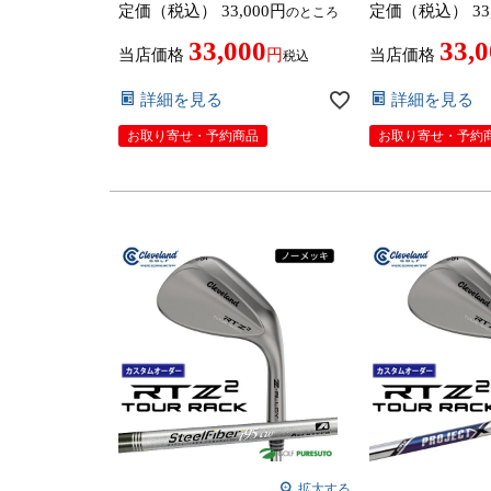
定価（税込）
33,000
定価（税込）
33
のところ
ZELOS 8 スチールシャフト 2026
ZELOS 7 スチー
年モデル日本仕様 日本正規品
年モデル日本仕様
33,000
33,
cleveland アールティーゼット ツ
cleveland ア
当店価格
当店価格
税込
ー【■DC■】9月12日発売予定
ー【■DC■】9月
詳細を見る
詳細を見る
お取り寄せ・予約商品
お取り寄せ・予約