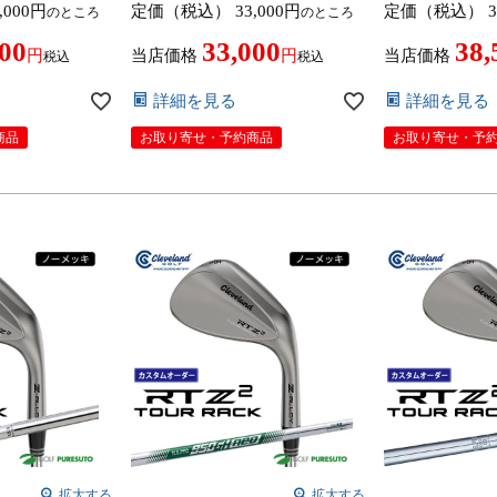
,000
定価（税込）
33,000
定価（税込）
3
のところ
のところ
ルシャフト 2026
ZELOS 6 スチールシャフト 2026
カーボンシャフト
 日本正規品
年モデル日本仕様 日本正規品
日本仕様 日本正規品
000
33,000
38,
ールティーゼット ツ
cleveland アールティーゼット ツ
ールティーゼット
当店価格
当店価格
税込
税込
12日発売予定
ー【■DC■】9月12日発売予定
9月12日発売予
詳細を見る
詳細を見る
商品
お取り寄せ・予約商品
お取り寄せ・予