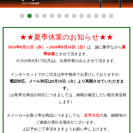
27.0cm
27.5cm
28.0cm
★★夏季休業のお知らせ★★
28.5cm
2026年8月12日（水）～2026年8月16日（日）
は、誠に勝手ながら
夏
29.0cm
季休業
とさせて頂きます。
※2026年8月17日(月)は、出荷作業のみとさせて頂きます。
在庫なし商品
インターネットでのご注文は年中無休でお受けしておりますが、
在庫なし商品を表示しない
電話対応、メール対応は8月18日（火）より再開させていただきま
す。
納期
（お取寄せ商品の対応につきましては、納期が確定しだい順次発送致
即納商品
お取り寄せ・予約商品
します）
※メーカーお取り寄せ商品につきましても、
夏季休業
の為、納期等の
商品番号/JANコード
ご連絡が遅れる場合がございます。
上記予めご了承頂きますようお願い申し上げます。