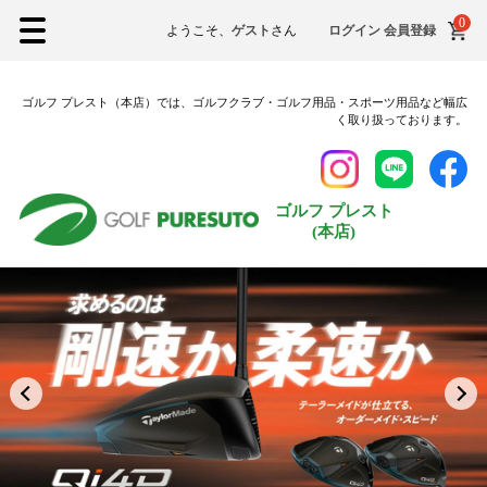
0
XXLサイズ
ようこそ、
ゲスト
さん
ログイン
会員登録
3Lサイズ
ゴルフ プレスト（本店）では、ゴルフクラブ・ゴルフ用品・スポーツ用品など幅広
シューズ
く取り扱っております。
22.5cm
23.0cm
ゴルフ プレスト
(本店)
23.5cm
24.0cm
24.5cm
25.0cm
25.5cm
26.0cm
26.5cm