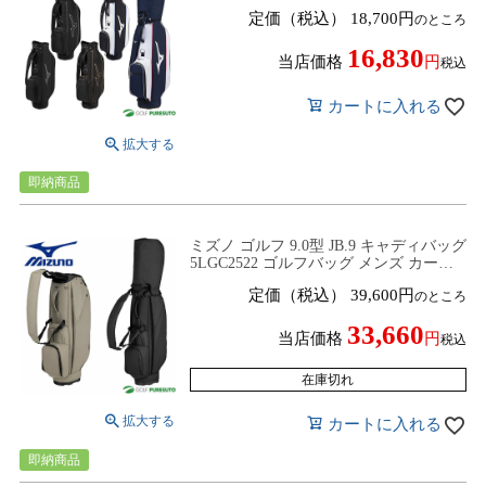
ネームプレート刻印無料！ 2026年モデ
定価（税込）
18,700
のところ
ル mizuno GOLF
16,830
当店価格
税込
カートに入れる
即納商品
ミズノ ゴルフ 9.0型 JB.9 キャディバッグ
5LGC2522 ゴルフバッグ メンズ カート
タイプ 2025年秋冬モデル mizuno GOLF
定価（税込）
39,600
のところ
33,660
当店価格
税込
在庫切れ
カートに入れる
即納商品