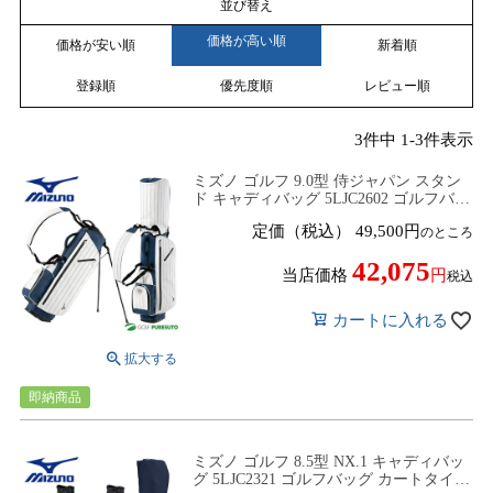
並び替え
価格が高い順
価格が安い順
新着順
登録順
優先度順
レビュー順
3
件中
1
-
3
件表示
ミズノ ゴルフ 9.0型 侍ジャパン スタン
ド キャディバッグ 5LJC2602 ゴルフバッ
グ スタンドタイプ 2026年モデル mizuno
定価（税込）
49,500
のところ
GOLF[サムライジャパン]
42,075
当店価格
税込
カートに入れる
即納商品
ミズノ ゴルフ 8.5型 NX.1 キャディバッ
グ 5LJC2321 ゴルフバッグ カートタイプ