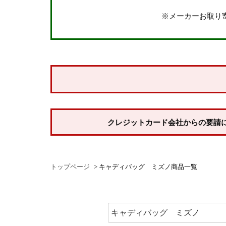
※メーカーお取り
価格
〜
サイズで探す
ウェア
指定なし
Mサイズ
Lサイズ
XLサイズ
X
クレジットカード会社からの要請
シューズ
22.5cm
23.0cm
23.5cm
24.0cm
トップページ
キャディバッグ ミズノ商品一覧
26.0cm
26.5cm
27.0cm
27.5cm