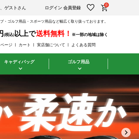
0
そ、
ゲスト
さん
ログイン
会員登録
ラブ・ゴルフ用品・スポーツ用品など幅広く取り扱っております。
円
以上で
送料無料！
(税込)
イページ
カート
実店舗について
よくある質問
キャディバッグ
ゴルフ用品