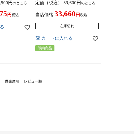
,500
定価（税込）
39,600
のところ
のところ
 mizuno
モデル mizuno GOLF
ジャパン]
075
33,660
当店価格
税込
税込
在庫切れ
る
カートに入れる
即納商品
優先度順
レビュー順