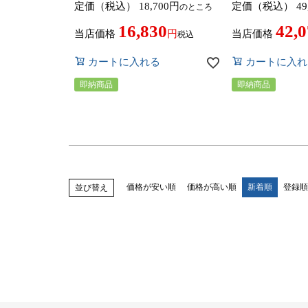
定価（税込）
18,700
定価（税込）
49
のところ
印無料！ 2026年モデル mizuno
タイプ 2026年モデル
GOLF
GOLF[サムライ
16,830
42,
当店価格
当店価格
税込
カートに入れる
カートに入れ
即納商品
即納商品
価格が安い順
価格が高い順
新着順
登録順
並び替え