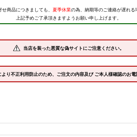
寄せ商品につきましても、
夏季休業
の為、納期等のご連絡が遅れる
納期
上記予めご了承頂きますようお願い申し上げます。
即納商品
お取り寄せ・予
商品番号/JANコード
当店を装った悪質な偽サイトにご注意ください。
並び順
XLサイズ
3Lサイズ
新着順
により不正利用防止のため、ご注文の内容及び ご本人様確認のお電
登録順
価格が安い順
キーワードヒット順
24.5cm
25.0cm
25.5cm
28.0cm
28.5cm
29.0cm
検索