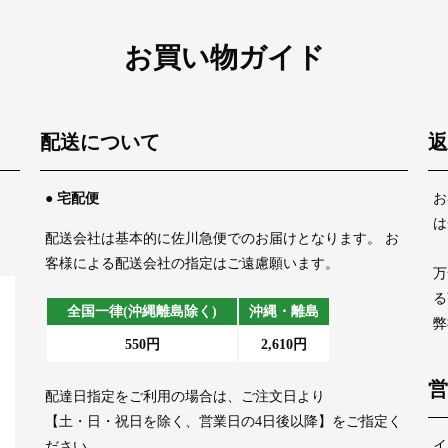
お買い物ガイド
配送について
返
、
● 宅配便
お
は
配送会社は基本的に佐川急便でのお届けとなります。 お
客様による配送会社の指定はご遠慮願います。
万
る
全国一律(沖縄離島除く)
沖縄・離島
弊
550円
2,610円
営
配達日指定をご利用の場合は、ご注文日より
【土・日・祝日を除く、営業日の4日後以降】をご指定く
イ
ださい。