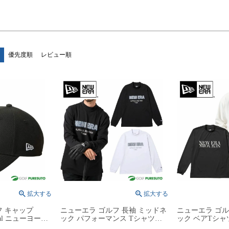
優先度順
レビュー順
フ キャップ
ニューエラ ゴルフ 長袖 ミッドネ
ニューエラ ゴル
val ニューヨー
ック パフォーマンス Tシャツ
ック ベアTシャツ
669079 ゴルフ
Neon Logo 14669859／14669860 ゴ
NEW YORK 146