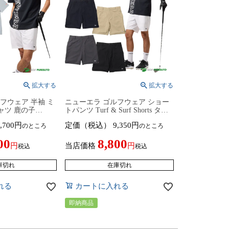
フウェア 半袖 ミ
ニューエラ ゴルフウェア ショー
ャツ 鹿の子
トパンツ Turf & Surf Shorts ター
go バーチカルロゴ ティ
フアンドサーフ ショーツ ユニセ
,700
定価（税込）
9,350
のところ
のところ
クス 14859920
ックス 14859947／14859949／
859922 2026年春
14859950／14859951／14859952
00
8,800
RA NEWERA
2026年春夏モデル NEW ERA
当店価格
税込
税込
レディース ニューエ
NEWERA Golf メンズ レディース
速乾 紫外線カット
ニューエラゴルフ ボトムス 短パ
庫切れ
在庫切れ
ン ハーフパンツ
れる
カートに入れる
即納商品