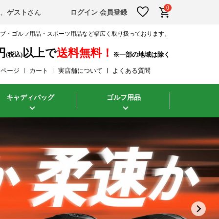
0
そ、
ゲスト
さん
ログイン
会員登録
ラブ・ゴルフ用品・スポーツ用品など幅広く取り扱っております。
円
以上で
送料無料！
(税込)
イページ
カート
実店舗について
よくある質問
キャディバッグ
ゴルフ用品