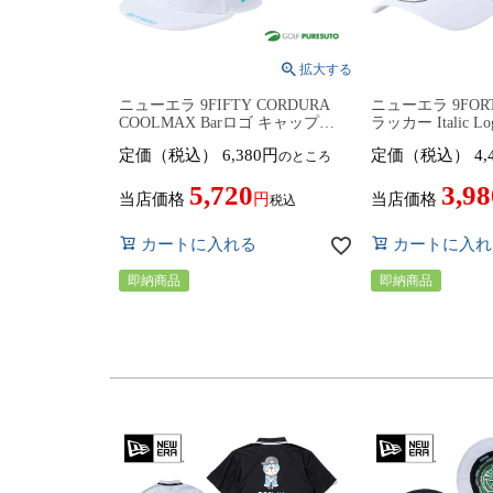
ニューエラ 9FIFTY CORDURA
ニューエラ 9FORTY
COOLMAX Barロゴ キャップ
ラッカー Italic 
14747223 2026年モデル ゴルフウ
14747275 20
定価（税込）
6,380
定価（税込）
4,
のところ
ェア 春夏ウェア ヘッドウェア 帽
ェア 春夏ウェア 帽子
子 New Era
5,720
3,98
当店価格
当店価格
税込
カートに入れる
カートに入れ
即納商品
即納商品