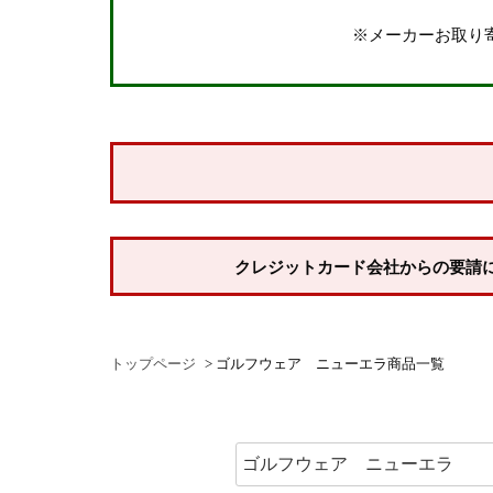
※メーカーお取り
価格
〜
サイズで探す
ウェア
指定なし
Mサイズ
Lサイズ
XLサイズ
X
クレジットカード会社からの要請
シューズ
22.5cm
23.0cm
23.5cm
24.0cm
トップページ
ゴルフウェア ニューエラ商品一覧
26.0cm
26.5cm
27.0cm
27.5cm