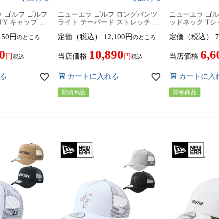
 ゴルフ ゴルフ
ニューエラ ゴルフ ロングパンツ
ニューエラ ゴル
TY キャップ コ
ライト テーパード ストレッチ パ
ッドネック Tシャ
ズ 027716 帽
ンツ 14859960／14859961／
ィーシャツ ユ
150
定価（税込）
12,100
定価（税込）
7
のところ
のところ
 ゴルフウェア
14859962／14859963 ボトムス ズ
14859926／148
PUMA GOLF ×
ボン 2026年春夏モデル NEW ERA
モデル NEW ERA
0
10,890
6,6
夏ウェア 秋冬ウェア
NEWERA GOLF 春夏ウェア ゴル
メンズ レディ
当店価格
当店価格
税込
税込
フウェア メンズ レディース
ルフ 吸汗速乾 
る
カートに入れる
カートに入
即納商品
即納商品