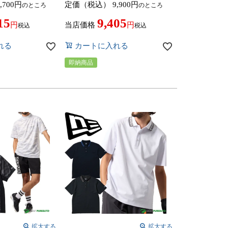
,700
定価（税込）
9,900
のところ
のところ
ップス 2025年秋
ア トップス 2025年秋冬モデル
A GOLF
NEWERA GOLF
15
9,405
当店価格
税込
税込
れる
カートに入れる
即納商品