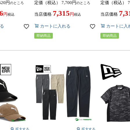
620
定価（税込）
7,700
定価（税込）
7
のところ
のところ
25年秋冬モデル
ルフウェア トップス 2025年秋冬
ゴルフウェア ト
モデル NEWERA GOLF
冬モデル NEWER
6
7,315
7,3
当店価格
当店価格
税込
税込
る
カートに入れる
カートに入
即納商品
即納商品