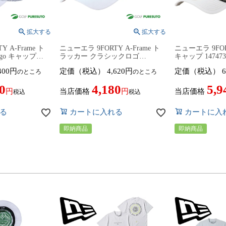
 A-Frame ト
ニューエラ 9FORTY A-Frame ト
ニューエラ 9FOR
Logo キャップ
ラッカー クラシックロゴ
キャップ 14747
26年モデル ゴルフウ
Rhinestone キャップ 14747290
ゴルフウェア 春
400
定価（税込）
4,620
定価（税込）
6
のところ
のところ
 New Era
2026年モデル ゴルフウェア 春夏
New Era
ウェア 帽子 New Era
0
4,180
5,9
当店価格
当店価格
税込
税込
る
カートに入れる
カートに入
即納商品
即納商品