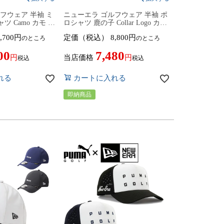
フウェア 半袖 ミ
ニューエラ ゴルフウェア 半袖 ポ
ツ Camo カモ テ
ロシャツ 鹿の子 Collar Logo カラ
ニセックス
ーロゴ ユニセックス 14859943／
,700
定価（税込）
8,800
のところ
のところ
59927 2026年春夏
14859944／14859945 2026年春夏
 NEWERA Golf
モデル NEW ERA NEWERA Golf
00
7,480
ース ニューエラゴ
トップス メンズ レディース ニュ
当店価格
税込
税込
紫外線カット
ーエラゴルフ
れる
カートに入れる
即納商品