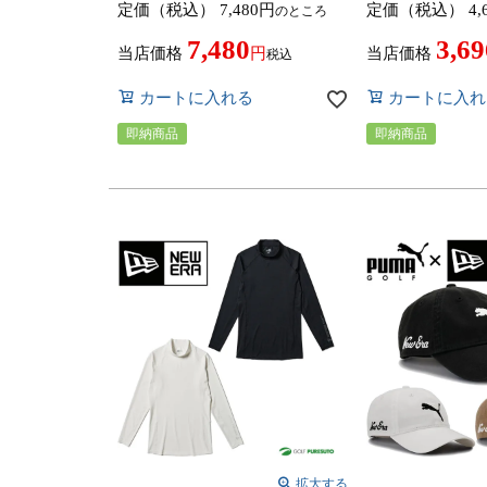
定価（税込）
7,480
定価（税込）
4,
のところ
CP53NE 帽子 ヘッドウェア 2025
ウェア 帽子 20
年秋冬モデル BRIDGESTONE
NEWERA GOLF
7,480
3,69
GOLF NEW ERA NEWERA 秋冬
当店価格
当店価格
税込
ウェア ゴルフウェア コラボレー
ション
カートに入れる
カートに入れ
即納商品
即納商品