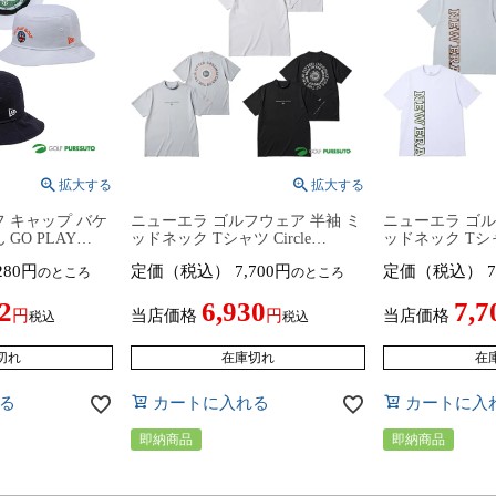
 キャップ バケ
ニューエラ ゴルフウェア 半袖 ミ
ニューエラ ゴル
GO PLAY
ッドネック Tシャツ Circle
ッドネック Tシ
 14935394／
OOTTF ティーシャツ ユニセック
Vertical Lo
280
定価（税込）
7,700
定価（税込）
7
のところ
のところ
 帽子 2026年春夏
ス 14859917／14859918／
ーシャツ ユニセッ
 NEWERA
14859919 2026年春夏モデル NEW
／14859921／14
2
6,930
7,7
ア どらえもん ド
ERA NEWERA Golf メンズ レデ
夏モデル NEW E
当店価格
当店価格
税込
税込
ウェア
ィース ニューエラゴルフ 吸汗速
Golf メンズ 
乾 紫外線カット
ラゴルフ 吸汗
切れ
在庫切れ
在
る
カートに入れる
カートに入
即納商品
即納商品