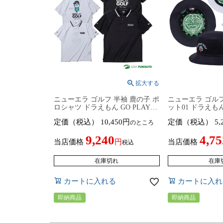
ニューエラ ゴルフ 半袖 鹿の子 ポ
ニューエラ ゴルフ
ロシャツ ドラえもん GO PLAY
ット01 ドラえもん 
GOLF ユニセックス 14935370／
GOLF ユニセックス
定価（税込）
10,450
定価（税込）
5,
のところ
14935371 トップス 2026年春夏モ
14935395 ハット
デル NEW ERA NEWERA GOLF
モデル NEW ERA
9,240
4,75
春夏ウェア どらえもん ドラエモ
GOLF 春夏ウェ
当店価格
当店価格
税込
ン ゴルフウェア
ラエモン ゴルフ
在庫切れ
在庫
カートに入れる
カートに入れ
即納商品
即納商品