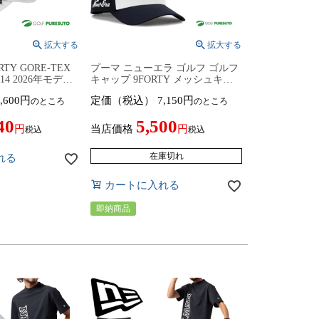
TY GORE-TEX
プーマ ニューエラ ゴルフ ゴルフ
314 2026年モデル
キャップ 9FORTY メッシュキャ
夏ウェア 帽子
ップ コラボレーション メンズ
,600
定価（税込）
7,150
のところ
のところ
027717 帽子 ヘッドウェア ゴルフ
ウェア 2026年春夏モデル PUMA
40
5,500
GOLF × NEW ERA 春夏ウェア 秋
当店価格
税込
税込
冬ウェア コラボ
在庫切れ
れる
カートに入れる
即納商品