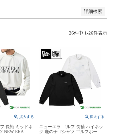
詳細検索
26
件中
1
-
26
件表示
フ 長袖 ミッドネ
ニューエラ ゴルフ 長袖 ハイネッ
 NEW ERA
ク 鹿の子 Tシャツ ゴルフボール
69861／14669862
14669869／14669870 ゴルフウェ