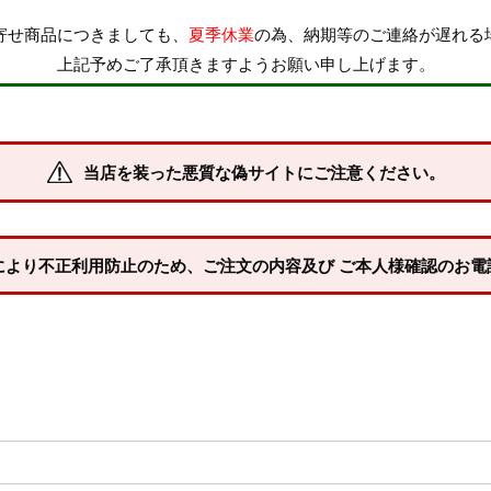
寄せ商品につきましても、
夏季休業
の為、納期等のご連絡が遅れる
納期
上記予めご了承頂きますようお願い申し上げます。
即納商品
お取り寄せ・予
商品番号/JANコード
当店を装った悪質な偽サイトにご注意ください。
並び順
XLサイズ
3Lサイズ
新着順
により不正利用防止のため、ご注文の内容及び ご本人様確認のお電
登録順
価格が安い順
キーワードヒット順
24.5cm
25.0cm
25.5cm
28.0cm
28.5cm
29.0cm
検索