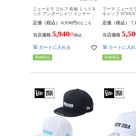
ニューエラ ゴルフ 長袖 ミッドネ
プーマ ニューエラ
ック アンダーシャツ インナーウ
キャップ 9TWEN
ェア ユニセックス 14859964／
ラボレーション メン
定価（税込）
6,930
定価（税込）
7,
のところ
14859965 トップス 2026年春夏モ
子 ヘッドウェア
デル NEW ERA NEWERA GOLF
2026年春夏モデル 
5,940
5,50
春夏ウェア ゴルフウェア メンズ
NEW ERA 春
当店価格
当店価格
税込
レディース
コラボ
カートに入れる
カートに入れ
即納商品
即納商品