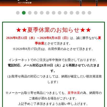
27.0cm
27.5cm
28.0cm
★★夏季休業のお知らせ★★
28.5cm
2026年8月12日（水）～2026年8月16日（日）
は、誠に勝手ながら
夏
29.0cm
季休業
とさせて頂きます。
※2026年8月17日(月)は、出荷作業のみとさせて頂きます。
在庫なし商品
インターネットでのご注文は年中無休でお受けしておりますが、
在庫なし商品を表示しない
電話対応、メール対応は8月18日（火）より再開させていただきま
す。
納期
（お取寄せ商品の対応につきましては、納期が確定しだい順次発送致
即納商品
お取り寄せ・予約商品
します）
※メーカーお取り寄せ商品につきましても、
夏季休業
の為、納期等の
商品番号/JANコード
ご連絡が遅れる場合がございます。
上記予めご了承頂きますようお願い申し上げます。