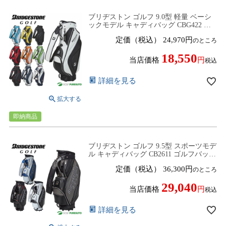
ブリヂストン ゴルフ 9.0型 軽量 ベーシ
ックモデル キャディバッグ CBG422 ゴ
ルフバッグ カートタイプ ネームプレー
定価（税込）
24,970
のところ
ト刻印無料！ 2025年春夏モデル
BRIDGESTONE GOLF
18,550
当店価格
税込
詳細を見る
即納商品
ブリヂストン ゴルフ 9.5型 スポーツモデ
ル キャディバッグ CB2611 ゴルフバッグ
カートタイプ ネームプレート刻印無
定価（税込）
36,300
のところ
料！ 2026年モデル BRIDGESTONE
GOLF
29,040
当店価格
税込
詳細を見る