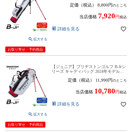
CB24J3 [BRIDGESTONE GOLF] [ビージ
定価（税込）
8,800
のところ
ュニア TYPE130 ジュニア]【■B■】
7,920
当店価格
税込
詳細を見る
お取り寄せ・予約商品
【ジュニア】ブリヂストンゴルフ B-Jrシ
リーズ キャディバッグ 2024年モデル
CB24J5 [BRIDGESTONE GOLF] [ビージ
定価（税込）
11,990
のところ
ュニア TYPE150 ジュニア]【■B■】
10,780
当店価格
税込
詳細を見る
お取り寄せ・予約商品