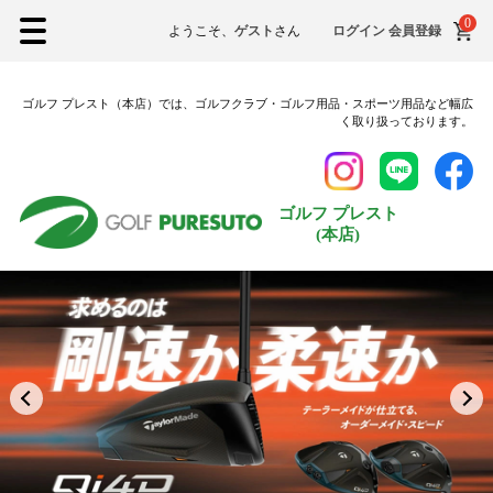
0
XXLサイズ
ようこそ、
ゲスト
さん
ログイン
会員登録
3Lサイズ
ゴルフ プレスト（本店）では、ゴルフクラブ・ゴルフ用品・スポーツ用品など幅広
シューズ
く取り扱っております。
22.5cm
23.0cm
ゴルフ プレスト
(本店)
23.5cm
24.0cm
24.5cm
25.0cm
25.5cm
26.0cm
26.5cm