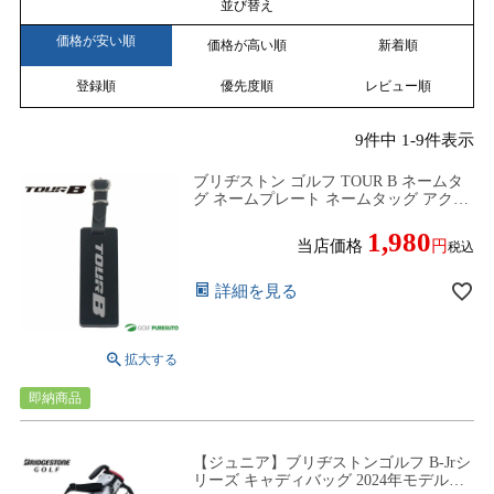
並び替え
価格が安い順
価格が高い順
新着順
登録順
優先度順
レビュー順
9
件中
1
-
9
件表示
ブリヂストン ゴルフ TOUR B ネームタ
グ ネームプレート ネームタッグ アクリ
ル TGG010 ベルト付属
1,980
当店価格
税込
詳細を見る
即納商品
【ジュニア】ブリヂストンゴルフ B-Jrシ
リーズ キャディバッグ 2024年モデル