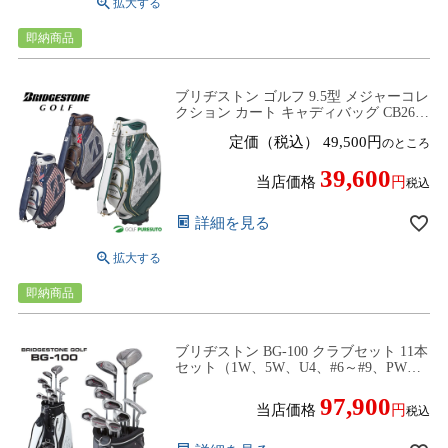
即納商品
ブリヂストン ゴルフ 9.5型 メジャーコレ
クション カート キャディバッグ CB2671
ネームプレート刻印無料！ 2026年モデ
定価（税込）
49,500
のところ
ル BRIDGESTONE GOLF
39,600
当店価格
税込
詳細を見る
即納商品
ブリヂストン BG-100 クラブセット 11本
セット（1W、5W、U4、#6～#9、PW、
PS、SW、パター） メンズ キャディバッ
グ付 BRIDGESTONE GOLF パッケージ
97,900
当店価格
税込
セット ゴルフセット