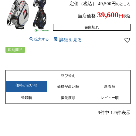
定価（税込）
49,500
のところ
印無料！ 2026年モデル BRIDGESTONE
GOLF
39,600
当店価格
税込
在庫切れ
詳細を見る
即納商品
並び替え
価格が安い順
価格が高い順
新着順
登録順
優先度順
レビュー順
9
件中
1
-
9
件表示