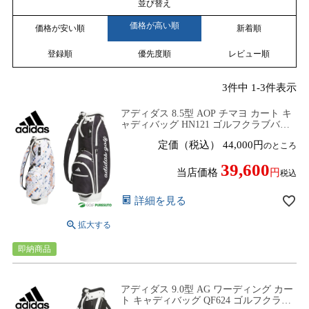
並び替え
価格が高い順
価格が安い順
新着順
登録順
優先度順
レビュー順
3
件中
1
-
3
件表示
アディダス 8.5型 AOP チマヨ カート キ
ャディバッグ HN121 ゴルフクラブバッ
グ パフォーマンス ゴルフバッグ 5分割
定価（税込）
44,000
のところ
47インチ対応 ネームプレート刻印無
料！ 2026年モデル adidas
39,600
当店価格
税込
詳細を見る
即納商品
アディダス 9.0型 AG ワーディング カー
ト キャディバッグ QF624 ゴルフクラブ