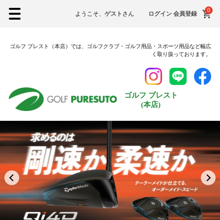
0
XXLサイズ
ようこそ、
ゲスト
さん
ログイン
会員登録
3Lサイズ
ゴルフ プレスト（本店）では、ゴルフクラブ・ゴルフ用品・スポーツ用品など幅広
シューズ
く取り扱っております。
22.5cm
23.0cm
ゴルフ プレスト
(本店)
23.5cm
24.0cm
24.5cm
25.0cm
25.5cm
26.0cm
26.5cm