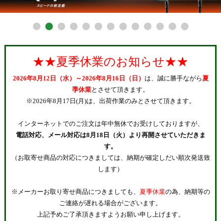
27.0cm
27.5cm
28.0cm
★★夏季休業のお知らせ★★
28.5cm
2026年8月12日（水）～2026年8月16日（日）
は、誠に勝手ながら
夏
29.0cm
季休業
とさせて頂きます。
※2026年8月17日(月)は、出荷作業のみとさせて頂きます。
在庫なし商品
インターネットでのご注文は年中無休でお受けしておりますが、
在庫なし商品を表示しない
電話対応、メール対応は8月18日（火）より再開させていただきま
す。
納期
（お取寄せ商品の対応につきましては、納期が確定しだい順次発送致
即納商品
お取り寄せ・予約商品
します）
※メーカーお取り寄せ商品につきましても、
夏季休業
の為、納期等の
商品番号/JANコード
ご連絡が遅れる場合がございます。
上記予めご了承頂きますようお願い申し上げます。