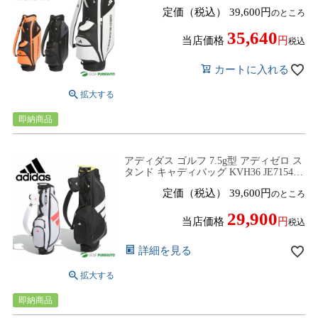
バッグ パフォーマンス ゴルフバッグ 47
定価（税込）
39,600
のところ
インチ対応 2026年モデル adidas
35,640
当店価格
税込
カートに入れる
即納商品
アディダス ゴルフ 7.5g型 アディゼロ ス
タンド キャディバッグ KVH36 JE7154／
JH3723 ゴルフバッグ スタンドタイプ ネ
定価（税込）
39,600
のところ
ームプレート刻印無料！ 2025年春夏モ
デル ADIDAS GOLF
29,900
当店価格
税込
詳細を見る
即納商品