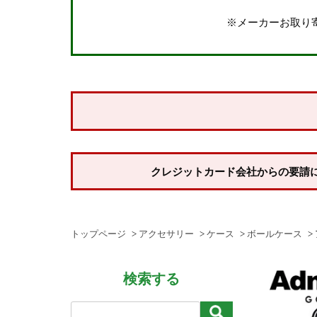
納期
※メーカーお取り
即納商品
お取り寄せ・予約商品
商品番号/JANコード
並び順
新着順
クレジットカード会社からの要請
登録順
価格が安い順
価格が高い順
トップページ
アクセサリー
ケース
ボールケース
優先度順
検索する
レビュー順
キーワードヒット順