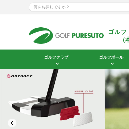
サイズで探す
ウェア
指定なし
ゴルフ
Mサイズ
(
Lサイズ
XLサイズ
ゴルフクラブ
ゴルフボール
XXLサイズ
3Lサイズ
シューズ
22.5cm
23.0cm
23.5cm
24.0cm