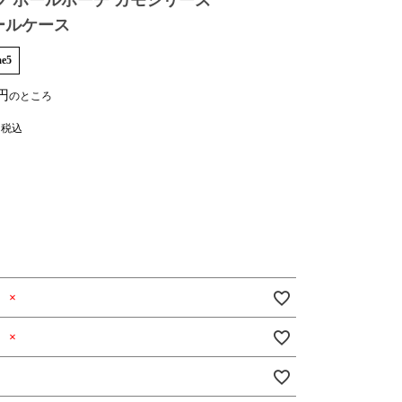
 ボールポーチ カモシリーズ
ボールケース
ae5
のところ
税込
）
×
）
×