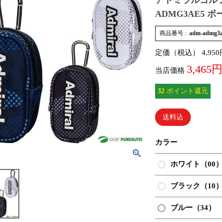
アドミラルゴルフ
ADMG3AE5 
商品番号
adm-admg3
定価（税込）
4,950
3,465
当店価格
32
ポイント還元
送料込
カラー
ホワイト（00
ブラック（10
ブルー（34）