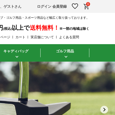
0
そ、
ゲスト
さん
ログイン
会員登録
ラブ・ゴルフ用品・スポーツ用品など幅広く取り扱っております。
円
以上で
送料無料！
(税込)
イページ
カート
実店舗について
よくある質問
キャディバッグ
ゴルフ用品