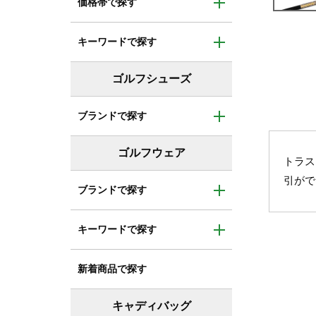
トラス
引がで