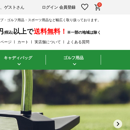
0
そ、
ゲスト
さん
ログイン
会員登録
ラブ・ゴルフ用品・スポーツ用品など幅広く取り扱っております。
円
以上で
送料無料！
(税込)
イページ
カート
実店舗について
よくある質問
キャディバッグ
ゴルフ用品