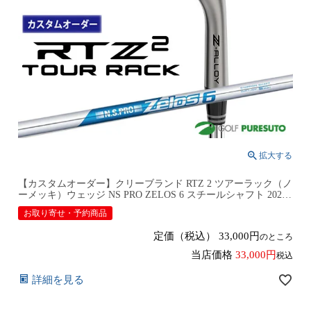
【カスタムオーダー】クリーブランド RTZ 2 ツアーラック（ノ
ーメッキ）ウェッジ NS PRO ZELOS 6 スチールシャフト 2026
年モデル日本仕様 日本正規品 cleveland アールティーゼット ツ
お取り寄せ・予約商品
ー【■DC■】9月12日発売予定
定価（税込）
33,000
のところ
当店価格
33,000
税込
詳細を見る