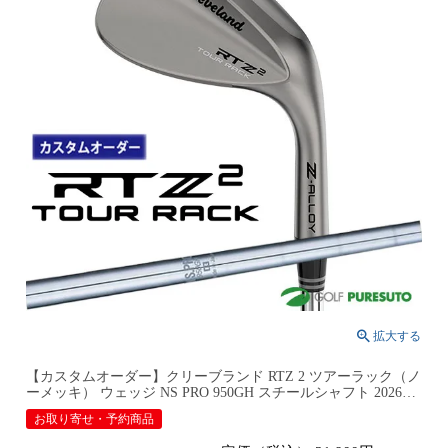
【カスタムオーダー】クリーブランド RTZ 2 ツアーラック（ノ
ーメッキ） ウェッジ NS PRO 950GH スチールシャフト 2026年
モデル日本仕様 日本正規品 cleveland アールティーゼット ツー
お取り寄せ・予約商品
【■DC■】9月12日発売予定