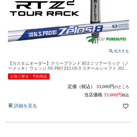
【カスタムオーダー】クリーブランド RTZ 2 ツアーラック（ノ
ーメッキ）ウェッジ NS PRO ZELOS 8 スチールシャフト 2026
年モデル日本仕様 日本正規品 cleveland アールティーゼット ツ
お取り寄せ・予約商品
ー【■DC■】9月12日発売予定
定価（税込）
33,000
のところ
当店価格
33,000
税込
詳細を見る