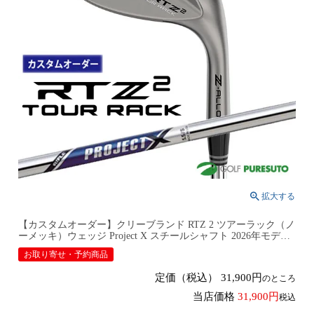
【カスタムオーダー】クリーブランド RTZ 2 ツアーラック（ノ
ーメッキ）ウェッジ Project X スチールシャフト 2026年モデル
日本仕様 日本正規品 cleveland アールティーゼット ツー
お取り寄せ・予約商品
【■DC■】9月12日発売予定
定価（税込）
31,900
のところ
当店価格
31,900
税込