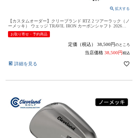
【カスタムオーダー】クリーブランド RTZ 2 ツアーラック（ノ
ーメッキ） ウェッジ TRAVIL IRON カーボンシャフト 2026年
モデル日本仕様 日本正規品 cleveland アールティーゼット ツー
お取り寄せ・予約商品
【■DC■】9月12日発売予定
定価（税込）
38,500
のところ
当店価格
38,500
税込
詳細を見る