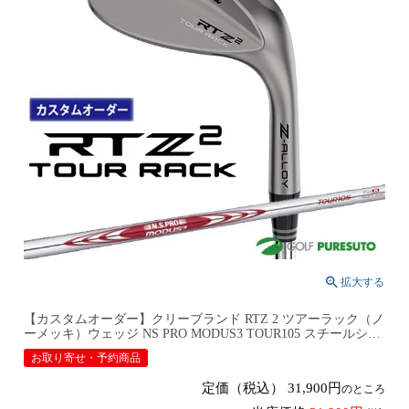
【カスタムオーダー】クリーブランド RTZ 2 ツアーラック（ノ
ーメッキ）ウェッジ NS PRO MODUS3 TOUR105 スチールシャ
フト 2026年モデル日本仕様 日本正規品 cleveland アールティー
お取り寄せ・予約商品
ゼット ツー【■DC■】9月12日発売予定
定価（税込）
31,900
のところ