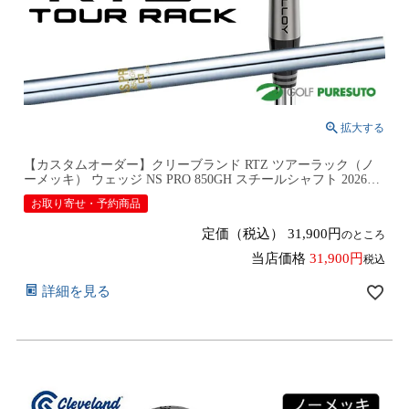
【カスタムオーダー】クリーブランド RTZ ツアーラック（ノ
ーメッキ） ウェッジ NS PRO 850GH スチールシャフト 2026年
モデル日本仕様 日本正規品 cleveland アールティーゼット ツー
お取り寄せ・予約商品
【■DC■】9月12日発売予定
定価（税込）
31,900
のところ
当店価格
31,900
税込
詳細を見る