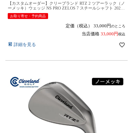
【カスタムオーダー】クリーブランド RTZ 2 ツアーラック（ノ
ーメッキ）ウェッジ NS PRO ZELOS 7 スチールシャフト 2026
年モデル日本仕様 日本正規品 cleveland アールティーゼット ツ
お取り寄せ・予約商品
ー【■DC■】9月12日発売予定
定価（税込）
33,000
のところ
当店価格
33,000
税込
詳細を見る