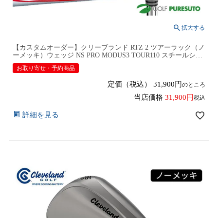
【カスタムオーダー】クリーブランド RTZ 2 ツアーラック（ノ
ーメッキ）ウェッジ NS PRO MODUS3 TOUR110 スチールシャ
フト 2026年モデル日本仕様 日本正規品 cleveland アールティー
お取り寄せ・予約商品
ゼット ツー【■DC■】9月12日発売予定
定価（税込）
31,900
のところ
当店価格
31,900
税込
詳細を見る