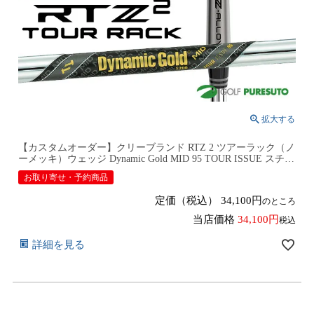
【カスタムオーダー】クリーブランド RTZ 2 ツアーラック（ノ
ーメッキ）ウェッジ Dynamic Gold MID 95 TOUR ISSUE スチー
ルシャフト 2026年モデル日本仕様 日本正規品 cleveland アール
お取り寄せ・予約商品
ティーゼット ツー【■DC■】9月12日発売予定
定価（税込）
34,100
のところ
当店価格
34,100
税込
詳細を見る