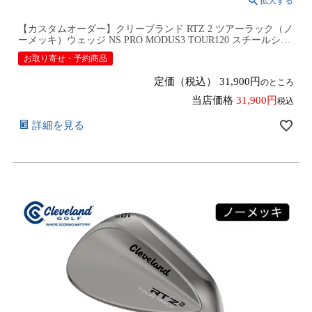
【カスタムオーダー】クリーブランド RTZ 2 ツアーラック（ノ
ーメッキ）ウェッジ NS PRO MODUS3 TOUR120 スチールシャ
フト 2026年モデル日本仕様 日本正規品 cleveland アールティー
お取り寄せ・予約商品
ゼット ツー【■DC■】9月12日発売予定
定価（税込）
31,900
のところ
当店価格
31,900
税込
詳細を見る