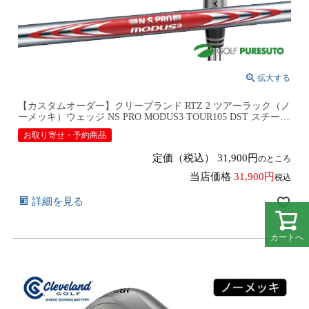
【カスタムオーダー】クリーブランド RTZ 2 ツアーラック（ノ
ーメッキ）ウェッジ NS PRO MODUS3 TOUR105 DST スチール
シャフト 2026年モデル日本仕様 日本正規品 cleveland アールテ
お取り寄せ・予約商品
ィーゼット ツー【■DC■】9月12日発売予定
定価（税込）
31,900
のところ
当店価格
31,900
税込
詳細を見る
カートへ