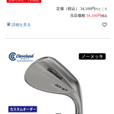
お取り寄せ・予約商品
ィーゼット ツー【■DC■】9月12日発売予定
定価（税込）
34,100
のところ
当店価格
34,100
税込
詳細を見る