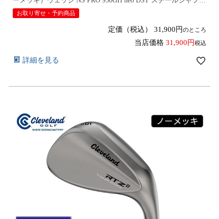
ーメッキ）ウェッジ NS PRO 950GH neo DST スチールシャフト
2026年モデル日本仕様 日本正規品 cleveland アールティーゼッ
お取り寄せ・予約商品
ト ツー【■DC■】9月12日発売予定
定価（税込）
31,900
のところ
当店価格
31,900
税込
詳細を見る