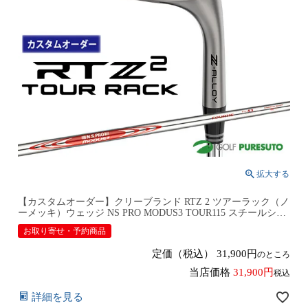
【カスタムオーダー】クリーブランド RTZ 2 ツアーラック（ノ
ーメッキ）ウェッジ NS PRO MODUS3 TOUR115 スチールシャ
フト 2026年モデル日本仕様 日本正規品 cleveland アールティー
お取り寄せ・予約商品
ゼット ツー【■DC■】9月12日発売予定
定価（税込）
31,900
のところ
当店価格
31,900
税込
詳細を見る