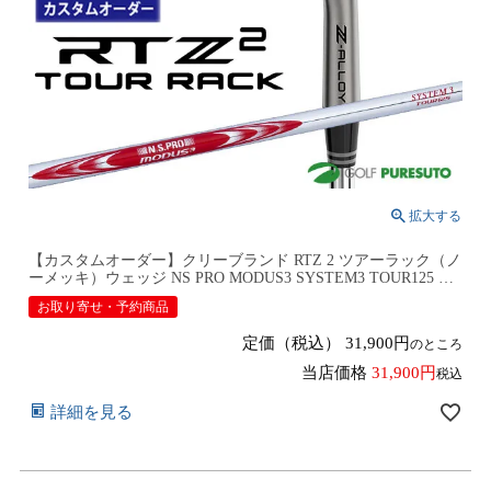
【カスタムオーダー】クリーブランド RTZ 2 ツアーラック（ノ
ーメッキ）ウェッジ NS PRO MODUS3 SYSTEM3 TOUR125 ス
チールシャフト 2026年モデル日本仕様 日本正規品 cleveland ア
お取り寄せ・予約商品
ールティーゼット ツー【■DC■】9月12日発売予定
定価（税込）
31,900
のところ
当店価格
31,900
税込
詳細を見る