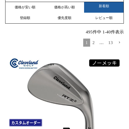
新着順
価格が安い順
価格が高い順
登録順
優先度順
レビュー順
495
件中
1
-
40
件表示
1
2
…
13