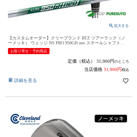
【カスタムオーダー】クリーブランド RTZ ツアーラック（ノ
ーメッキ） ウェッジ NS PRO 950GH neo スチールシャフト
2026年モデル日本仕様 日本正規品 cleveland アールティーゼッ
お取り寄せ・予約商品
ト ツー【■DC■】9月12日発売予定
定価（税込）
31,900
のところ
当店価格
31,900
税込
詳細を見る