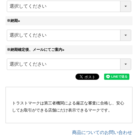
必
須
)
※納期
(
必
須
)
※納期確定後、メールにてご案内
(
必
須
)
トラストマークは第三者機関による厳正な審査に合格し、安心
してお取引ができる店舗にだけ表示できるマークです。
商品についてのお問い合わせ