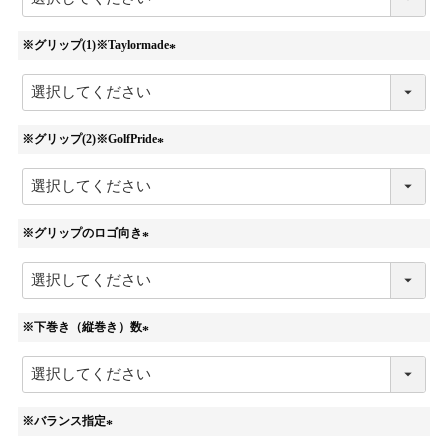
須
)
※グリップ(1)※Taylormade
(
必
須
)
※グリップ(2)※GolfPride
(
必
須
)
※グリップのロゴ向き
(
必
須
)
※下巻き（縦巻き）数
(
必
須
)
※バランス指定
(