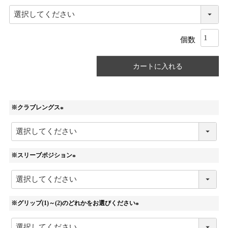
カートに入れる
※クラブレングス
(
必
須
)
※スリーブポジション
(
必
須
)
※グリップ(1)～(2)のどれかをお選びください
(
必