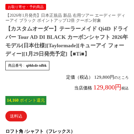
お取り寄せ・予約商品
【2026年1月発売】日本正規品 新品 右用ツアー エーディー ディ
ーアイ ブラック ポイントアップ12倍 クーポン対象
【カスタムオーダー】テーラーメイド Qi4D ドライ
バー Tour AD DI BLACK カーボンシャフト 2026年
モデル[日本仕様][Taylormade][キューアイ フォー
ディー][1月29日発売予定]【■Ti■】
商品番号
qi4dcdr-tdbk
定価（税込）
129,800
のところ
129,800
当店価格
税込
14,160
ポイント還元
送料込
ロフト角
シャフト（フレックス）