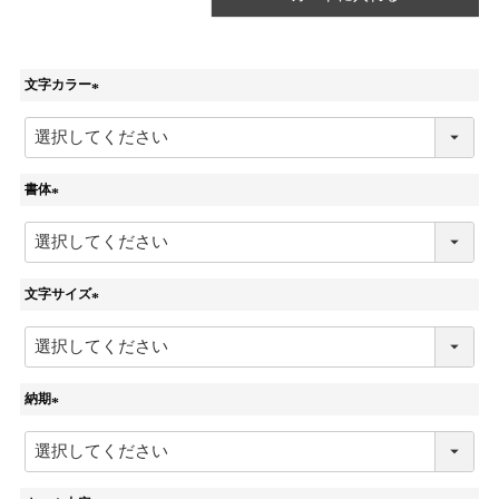
文字カラー
(
必
須
)
書体
(
必
須
)
文字サイズ
(
必
須
)
納期
(
必
須
)