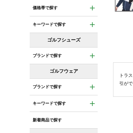
トラス
引がで