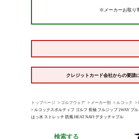
しない
※メーカーお取り
納期
即納商品
お取り寄せ・予約商品
商品番号/JANコード
並び順
クレジットカード会社からの要請
新着順
登録順
トップページ
ゴルフウェア
メーカー別
ルコック
価格が安い順
ルコックスポルティフ ゴルフ 長袖 フルジップ 2WAY ブルゾン 
価格が高い順
はっ水 ストレッチ 防風 HEAT NAVI デタッチャブル
優先度順
検索する
レビュー順