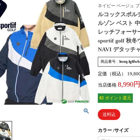
ネイビー ベージュ 
ルコックスポルテ
ルゾン ベスト 中
レッチフォーサー 
sportif gol
NAVI デタッチ
商品番号
lecoq-lg4fw
定価（税込）
19,80
8,990
当店価格
82
ポイント還元
送料込
カラー
サイズ