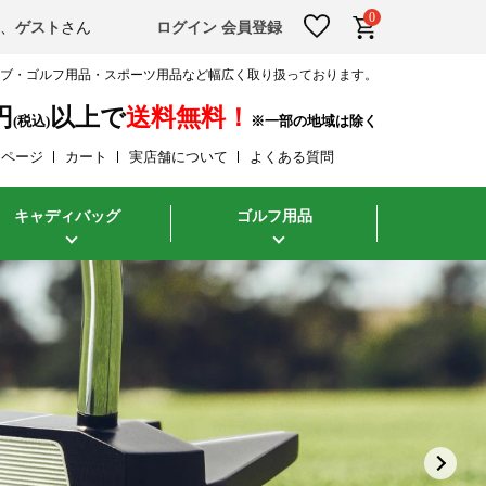
0
そ、
ゲスト
さん
ログイン
会員登録
ラブ・ゴルフ用品・スポーツ用品など幅広く取り扱っております。
円
以上で
送料無料！
(税込)
イページ
カート
実店舗について
よくある質問
キャディバッグ
ゴルフ用品