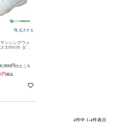
 マンシングウェ
 ENVOY ダイ
ス MQ3VJB02
Munsingwear
0,900
のところ
0
税込
4
件中
1
-
4
件表示