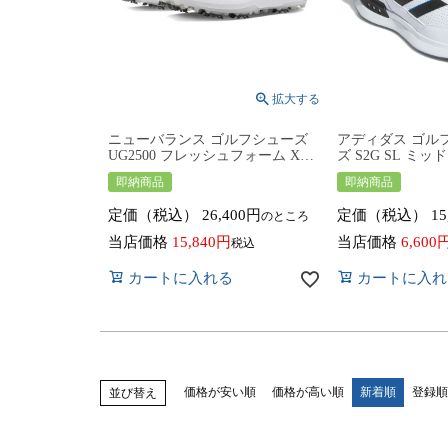
ニューバランス ゴルフシューズ
アディダス ゴル
UG2500 フレッシュフォーム X
ズ S2G SL ミ
2500 v4 A4 Fresh Foam スパイクシ
ューズ 2E相当 NKH74 adida
即納商品
即納商品
ューズ ユニセックス UG2500A4
靴 ID8733 紐
2E相当 メンズ レディース 2024年
メンズ レディース
定価（税込）
26,400
定価（税込）
15
のところ
秋冬モデル New Balance Golf 靴
クス 小さいサイ
紐タイプ シューレース ソフトス
当店価格
15,840
当店価格
6,600
税込
パイク 小さいサイズ
カートに入れる
カートに入れ
価格が安い順
価格が高い順
新着順
登録順
並び替え