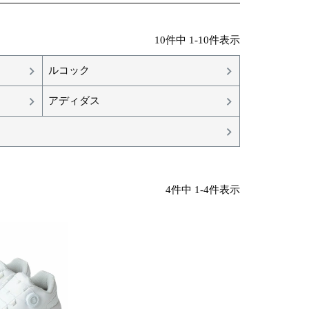
10
件中
1
-
10
件表示
ルコック
アディダス
4
件中
1
-
4
件表示