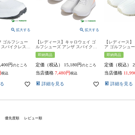
フ ゴルフシュー
【レディース】キャロウェイ ゴ
【レディース】
ッド スパイクレスシ
ルフシューズ アンザ スパイクレ
ア ゴルフシューズ
s golf
スシューズ C24986240 2E相当 紐
ヤル式 スパイクレ
即納商品
即納商品
タイプ シューレース
タイプ シューレース 2024年春夏
2023年秋冬モデル 
 女性 ユニセッ
モデル Callaway ANZA 靴 女性用
,400
定価（税込）
15,180
定価（税込）
2
のところ
のところ
ズ
おしゃれ
当店価格
7,480
当店価格
11,99
税込
税込
る
詳細を見る
詳細を見る
優先度順
レビュー順