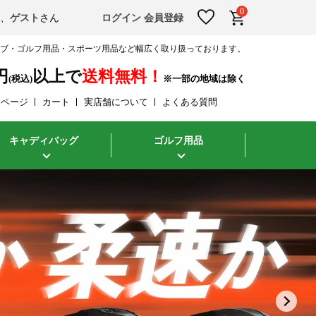
0
そ、
ゲスト
さん
ログイン
会員登録
ラブ・ゴルフ用品・スポーツ用品など幅広く取り扱っております。
円
以上で
送料無料！
(税込)
イページ
カート
実店舗について
よくある質問
キャディバッグ
ゴルフ用品