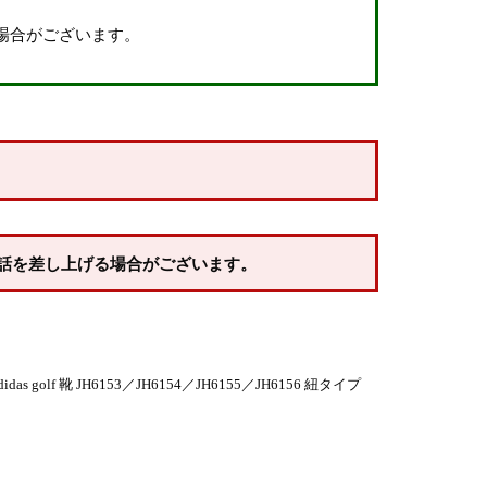
場合がございます。
話を差し上げる場合がございます。
f 靴 JH6153／JH6154／JH6155／JH6156 紐タイプ