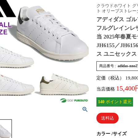
クラウドホワイト グ
ト オリーブストレー
アディダス ゴル
フルグレインレザ
当 2025年春夏モデル
JH6155／JH
ス ユニセックス
商品番号
adidas-nno
定価（税込）
19,80
15,400
当店価格
140
ポイント還元
送料込
カラー
サイズ