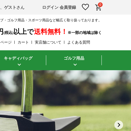
0
そ、
ゲスト
さん
ログイン
会員登録
ラブ・ゴルフ用品・スポーツ用品など幅広く取り扱っております。
円
以上で
送料無料！
(税込)
イページ
カート
実店舗について
よくある質問
キャディバッグ
ゴルフ用品