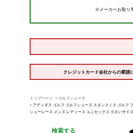
しない
※メーカーお取り
納期
即納商品
お取り寄せ・予約商品
商品番号/JANコード
並び順
クレジットカード会社からの要請
新着順
登録順
トップページ
ゴルフシューズ
価格が安い順
アディダス ゴルフ ゴルフシューズ スタンスミス ゴルフ フルグレイン
価格が高い順
シューレース メンズ レディース ユニセックス 小さいサイ
優先度順
検索する
レビュー順