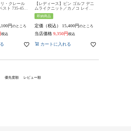
マリ・クレール
【レディース】ピン ゴルフ デニ
ト 735-454
ムライクニット／カノコ レイヤ
ウター トップス
ード ツインニット 622-5274900
即納商品
5454 marie
ゴルフウェア トップス 2025年秋
ール 秋冬ウェア 女
冬モデル PING GOLF
,100
定価（税込）
15,400
のところ
のところ
当店価格
9,350
税込
税込
る
カートに入れる
優先度順
レビュー順