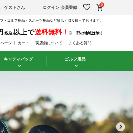
0
そ、
ゲスト
さん
ログイン
会員登録
ラブ・ゴルフ用品・スポーツ用品など幅広く取り扱っております。
円
以上で
送料無料！
(税込)
イページ
カート
実店舗について
よくある質問
キャディバッグ
ゴルフ用品