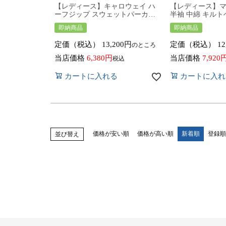
【レディース】キャロウェイ ハ
【レディース】
ーフジップ スウェットパーカー
半袖 中綿 キルトベス
ベスト C25117202 トップス ゴル
ゴルフウェア ア
即納商品
即納商品
フウェア Callaway golf 2025年春
2025年秋冬モデル 73
夏モデル 春夏ウェア アパレル 女
claire マリクレ
定価（税込）
13,200
定価（税込）
12
のところ
性用
性用
当店価格
6,380
当店価格
7,920
税込
カートに入れる
カートに入れ
価格が安い順
価格が高い順
新着順
登録順
並び替え