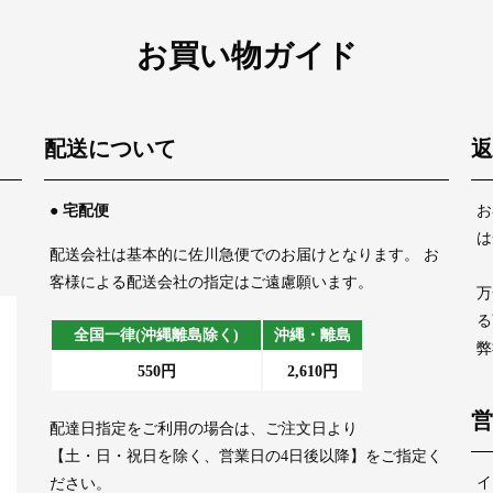
お買い物ガイド
配送について
返
、
● 宅配便
お
は
配送会社は基本的に佐川急便でのお届けとなります。 お
客様による配送会社の指定はご遠慮願います。
万
る
全国一律(沖縄離島除く)
沖縄・離島
弊
550円
2,610円
営
配達日指定をご利用の場合は、ご注文日より
【土・日・祝日を除く、営業日の4日後以降】をご指定く
イ
ださい。