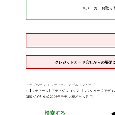
しない
※メーカーお取り
納期
即納商品
お取り寄せ・予約商品
商品番号/JANコード
並び順
クレジットカード会社からの要請
新着順
登録順
トップページ
レディース
ゴルフシューズ
価格が安い順
【レディース】アディダス ゴルフ ゴルフシューズ アディパワー 26 ボア 
価格が高い順
OES ダイヤル式 2026年モデル 2E相当 女性用
優先度順
検索する
レビュー順