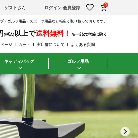
0
そ、
ゲスト
さん
ログイン
会員登録
ラブ・ゴルフ用品・スポーツ用品など幅広く取り扱っております。
円
以上で
送料無料！
(税込)
イページ
カート
実店舗について
よくある質問
キャディバッグ
ゴルフ用品