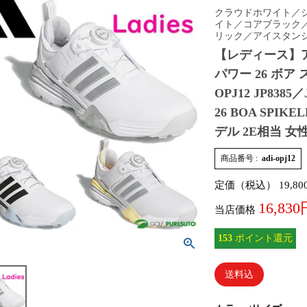
クラウドホワイト／
イト／コアブラック
リック／アイスタン
【レディース】ア
パワー 26 ボ
OPJ12 JP8385／
26 BOA SPIK
デル 2E相当 女
商品番号
adi-opj12
定価（税込）
19,80
16,830
当店価格
153
ポイント還元
送料込