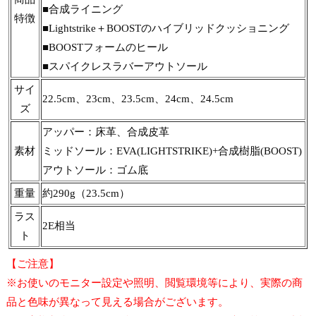
■合成ライニング
特徴
■Lightstrike＋BOOSTのハイブリッドクッショニング
■BOOSTフォームのヒール
■スパイクレスラバーアウトソール
サイ
22.5cm、23cm、23.5cm、24cm、24.5cm
ズ
アッパー：床革、合成皮革
素材
ミッドソール：EVA(LIGHTSTRIKE)+合成樹脂(BOOST)
アウトソール：ゴム底
重量
約290g（23.5cm）
ラス
2E相当
ト
【ご注意】
※お使いのモニター設定や照明、閲覧環境等により、実際の商
品と色味が異なって見える場合がございます。