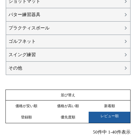
ショットマット
パター練習器具
プラクティスボール
ゴルフネット
スイング練習
その他
並び替え
価格が安い順
価格が高い順
新着順
レビュー順
登録順
優先度順
50
件中
1
-
40
件表示