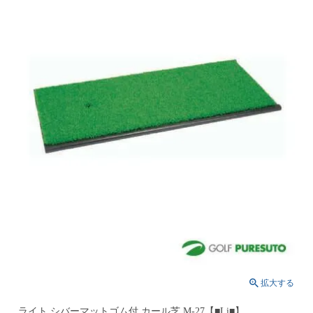
ライト シバーマットゴム付 カール芝 M-27【■Li■】