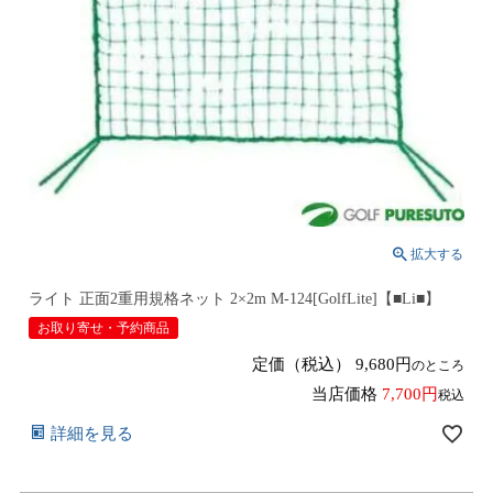
ライト 正面2重用規格ネット 2×2m M-124[GolfLite]【■Li■】
お取り寄せ・予約商品
定価（税込）
9,680
のところ
当店価格
7,700
税込
詳細を見る