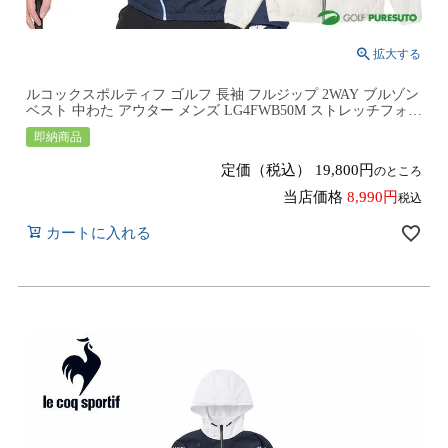
ルコックスポルティフ ゴルフ 長袖 フルジップ 2WAY ブルゾン
ベスト 中わた アウター メンズ LG4FWB50M ストレッチフォー
サー ゴルフウェア 2024年秋冬モデル le coq sportif golf 秋冬ウ
即納商品
ェア はっ水 ストレッチ 防風 HEAT NAVI デタッチャブル
定価（税込）
19,800
のところ
当店価格
8,990
税込
カートに入れる